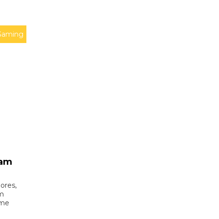
Gaming
vam
ores,
um
ome