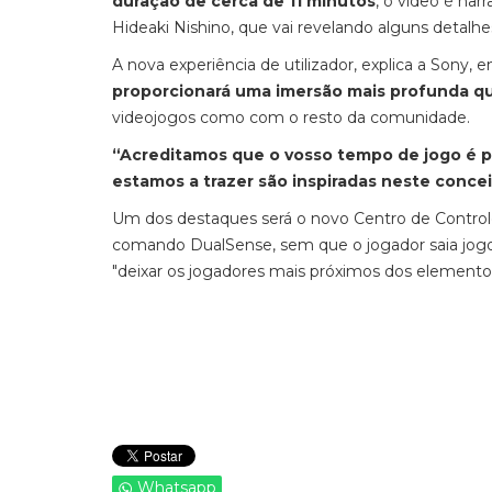
duração de cerca de 11 minutos
, o vídeo é nar
Hideaki Nishino, que vai revelando alguns detalhe
A nova experiência de utilizador, explica a Sony,
proporcionará uma imersão mais profunda qu
videojogos como com o resto da comunidade.
“Acreditamos que o vosso tempo de jogo é pr
estamos a trazer são inspiradas neste conce
Um dos destaques será o novo Centro de Control
comando DualSense, sem que o jogador saia jog
"deixar os jogadores mais próximos dos element
Whatsapp