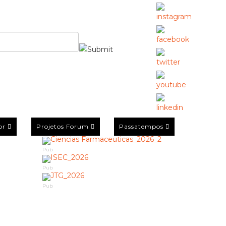
or
Projetos Forum
Passatempos
Pub
Pub
Pub