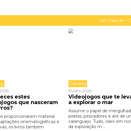
Ver mais de >
ng
Gaming
o 2026
15 julho 2026
eces estes
Videojogos que te le
ojogos que nasceram
a explorar o mar
vros?
Assume o papel de mergulhad
piratas, pescadores e até de 
e proporcionarem material
caranguejo. Tudo, claro em n
daptações cinematográficas e
da exploração m ...
ivas, os livros também