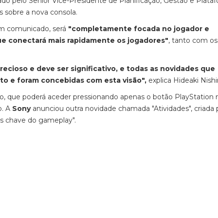
rado pelo Senior Vice-Presidente de Planificação, Gestão e Plata
s sobre a nova consola.
 em comunicado, será
"completamente focada no jogador e
e conectará mais rapidamente os jogadores"
, tanto com os
ecioso e deve ser significativo, e todas as novidades que
ito e foram concebidas com esta visão",
explica Hideaki Nishi
o, que poderá aceder pressionando apenas o botão PlayStation 
o. A
Sony
anunciou outra novidade chamada "Atividades", criada 
os chave do gameplay".