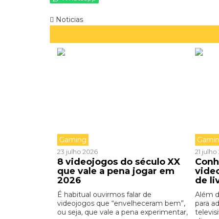
Noticias
Gaming
Gami
23 julho 2026
21 julh
8 videojogos do século XX
Conh
que vale a pena jogar em
vide
2026
de li
É habitual ouvirmos falar de
Além d
videojogos que “envelheceram bem”,
para a
ou seja, que vale a pena experimentar,
televis