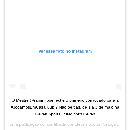
Ver essa foto no Instagram
O Mestre @raminhoseffect é o primeiro convocado para a
#JogamosEmCasa Cup ? Não percas, de 1 a 3 de maio na
Eleven Sports! ? #eSportsEleven
Uma publicação compartilhada por
Eleven Sports Portugal
(@elev