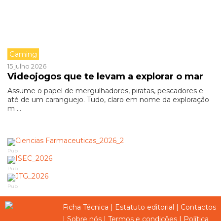
Gaming
15 julho 2026
Videojogos que te levam a explorar o mar
Assume o papel de mergulhadores, piratas, pescadores e
até de um caranguejo. Tudo, claro em nome da exploração
m ...
Pub
Pub
Pub
Ficha Técnica
|
Estatuto editorial
|
Contactos
|
Sobre nós
|
Termos e condições
|
Política