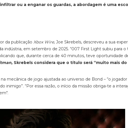
e infiltrar ou a enganar os guardas, a abordagem é uma esc
tor da publicação
Xbox Wire,
Joe Skrebels, descreveu a sua exper
indústria, em setembro de 2025. “007 First Light subiu para o
xplicando que, durante cerca de 40 minutos, teve oportunidade d
itman,
Skrebels considera que o título será “muito mais do
l na mecânica de jogo ajustada ao universo de Bond – “o jogado
do inimigo”. “Por essa razão, o início da missão obriga-te a inter
gem".