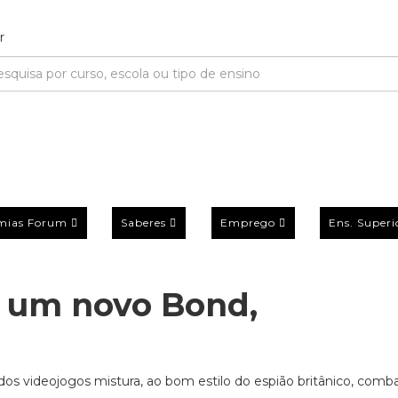
mias Forum
Saberes
Emprego
Ens. Superi
Há um novo Bond,
os videojogos mistura, ao bom estilo do espião britânico, comb