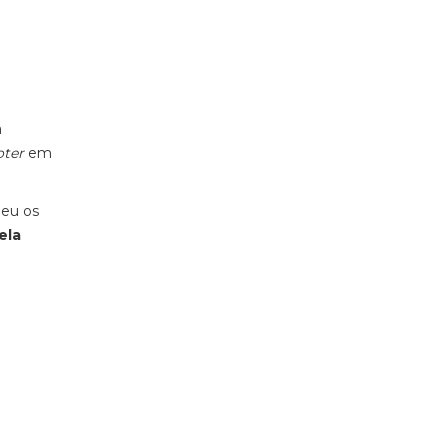
a
oter
em
.
deu os
ela