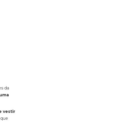
es da
numa
 vestir
o que