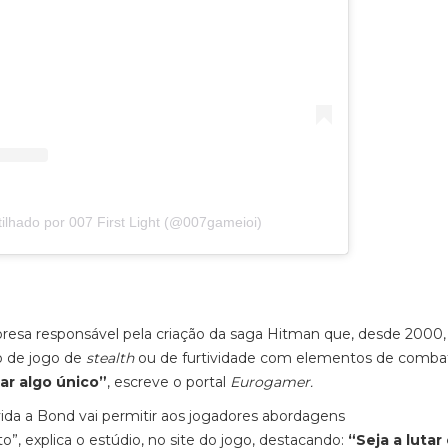
ilhado por 007 First Light (@007gameioi)
presa responsável pela criação da saga Hitman que, desde 2000,
o de jogo de
stealth
ou de furtividade com elementos de comba
ar algo único”
, escreve o portal
Eurogamer.
ida a Bond vai permitir aos jogadores abordagens
to”, explica o estúdio, no site do jogo, destacando:
“Seja a lutar