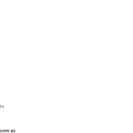
te.
 com as