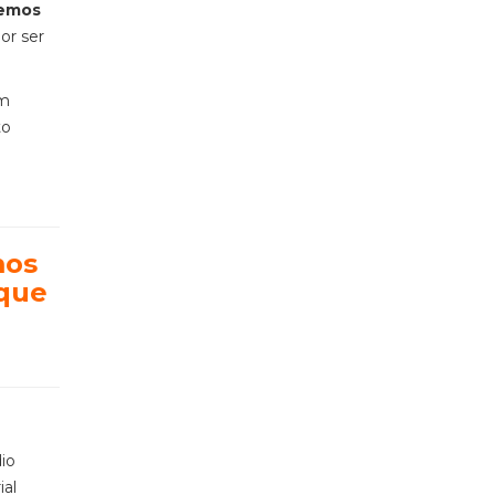
remos
or ser
.
em
to
mos
que
dio
ial