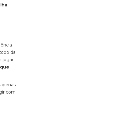
olha
iência
 topo da
e jogar
 que
r apenas
agir com