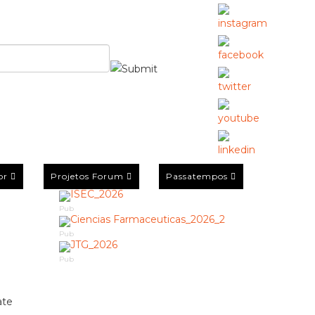
or
Projetos Forum
Passatempos
Pub
Pub
Pub
ate