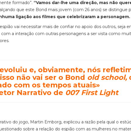
mente formado”.
“Vamos dar-lhe uma direção, mas não que
realçando que este Bond mais jovem (com 26 anos) se distingue p
huma ligação aos filmes que celebrizaram a personagem
spião vai necessitar mais de confiar no apoio dos outros, seja 
, com a interação com outras personagens a ser vista como mui
dores.
voluiu e, obviamente, nós refleti
 isso não vai ser o Bond
old school,
hado com os tempos atuais»
etor Narrativo de
007 First Light
rrativo do jogo, Martin Emborg, explicou a razão pela qual o estú
questionado sobre a relação do espião com as mulheres no mater