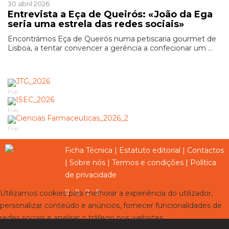
30 abril 2026
Entrevista a Eça de Queirós: «João da Ega
seria uma estrela das redes sociais»
Encontrámos Eça de Queirós numa petiscaria gourmet de
Lisboa, a tentar convencer a gerência a confecionar um ...
Pub
Pub
Pub
Ficha Técnica
|
Estatuto editorial
|
Contactos
|
Sobre nós
|
Termos e condições
|
Política
de privacidade
Utilizamos cookies para melhorar a experiência do utilizador,
personalizar conteúdo e anúncios, fornecer funcionalidades de
redes sociais e analisar o tráfego nos websites.