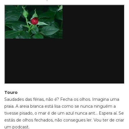
Touro
Saudades das férias, não é? Fecha os olhos. Imagina uma
praia. A areia branca está lisa como se nunca ninguém a
tivesse pisado, o mar é de um azul nunca ant… Espera aí. Se
estás de olhos fechados, não consegues ler. Vou ter de criar
um podcast.