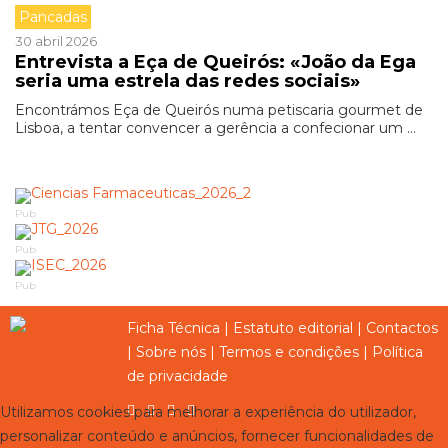
Pancadas
30 abril 2026
Entrevista a Eça de Queirós: «João da Ega
seria uma estrela das redes sociais»
Encontrámos Eça de Queirós numa petiscaria gourmet de
Lisboa, a tentar convencer a gerência a confecionar um ...
Pub
Pub
Pub
Ficha Técnica
|
Estatuto editorial
|
Contactos
|
Sobre nós
|
Termos e condições
|
Política
de privacidade
Utilizamos cookies para melhorar a experiência do utilizador,
personalizar conteúdo e anúncios, fornecer funcionalidades de