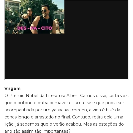
Virgem
O Prémio Nobel da Literatura Albert Camus disse, certa vez,
que o outono é outra primavera – uma frase que podia ser
acompanhada por um yaaaaaaa meeen, a vida é bué da
cenas longo e arrastado no final. Contudo, retira dela uma
lição: já sabemos que o verão acabou. Mas as estações do
ano são assim tão importantes?