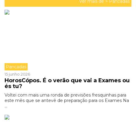
Ver mais de >
Pancadas
Pancadas
15 junho 2026
HorosCópos. É o verão que vai a Exames ou
és tu?
Voltei com mais uma ronda de previsões fresquinhas para
este mês que se antevê de preparação para os Exames Na
...