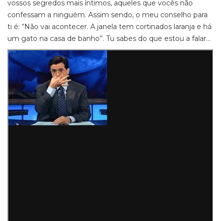
vossos segredos mais íntimos, aqueles que vocês não
confessam a ninguém. Assim sendo, o meu conselho para
ti é: “Não vai acontecer. A janela tem cortinados laranja e há
um gato na casa de banho”. Tu sabes do que estou a falar…