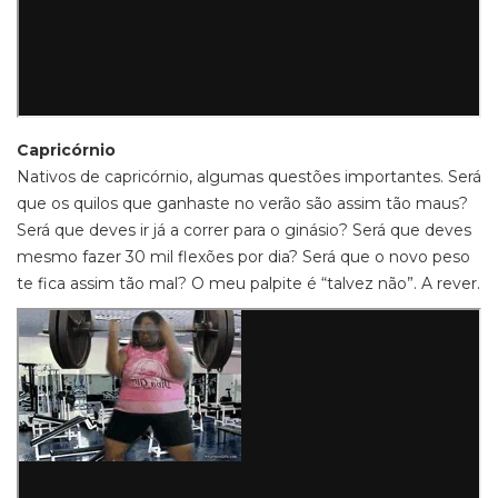
Capricórnio
Nativos de capricórnio, algumas questões importantes. Será
que os quilos que ganhaste no verão são assim tão maus?
Será que deves ir já a correr para o ginásio? Será que deves
mesmo fazer 30 mil flexões por dia? Será que o novo peso
te fica assim tão mal? O meu palpite é “talvez não”. A rever.