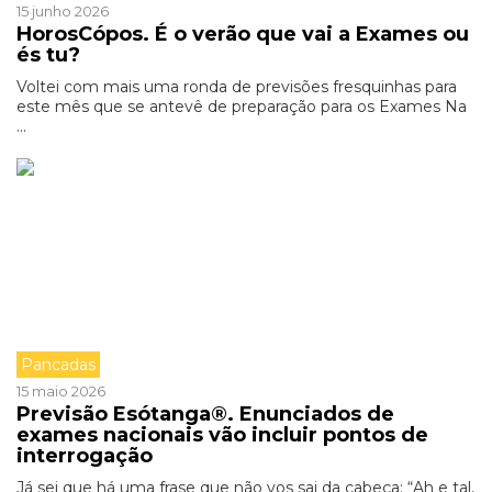
15 junho 2026
HorosCópos. É o verão que vai a Exames ou
és tu?
Voltei com mais uma ronda de previsões fresquinhas para
este mês que se antevê de preparação para os Exames Na
...
Pancadas
15 maio 2026
Previsão Esótanga®. Enunciados de
exames nacionais vão incluir pontos de
interrogação
Já sei que há uma frase que não vos sai da cabeça: “Ah e tal,