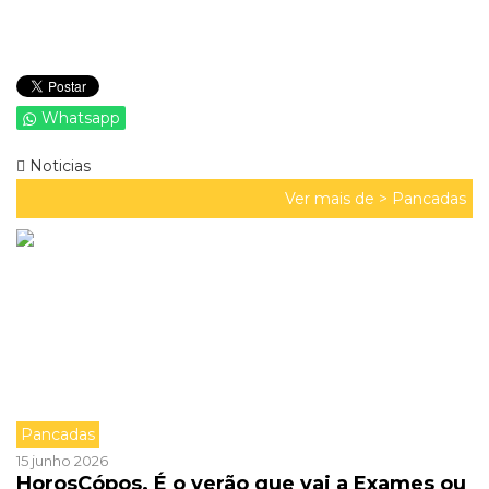
Whatsapp
Noticias
Ver mais de >
Pancadas
Pancadas
15 junho 2026
HorosCópos. É o verão que vai a Exames ou