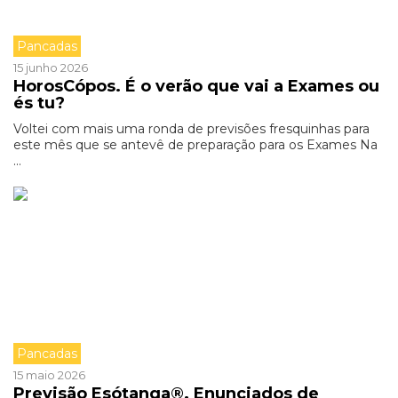
Pancadas
15 junho 2026
HorosCópos. É o verão que vai a Exames ou
és tu?
Voltei com mais uma ronda de previsões fresquinhas para
este mês que se antevê de preparação para os Exames Na
...
Pancadas
15 maio 2026
Previsão Esótanga®. Enunciados de