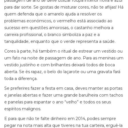
passagem de ano se deve utilizar roupa interior nova e azul
para dar sorte. Se gostas de misturar cores, não te aflijas! Há
quem defenda que o amarelo ajuda a resolver os
problemas económicos, o vermelho está associado ao
sucesso em questões amorosas, o castanho melhora a
carreira profissional, o branco simboliza a paz e a
tanquilidade, enquanto que o verde representa a saúde.
Cores à parte, há também o ritual de estrear um vestido ou
um fato na noite de passagem de ano. Para as meninas um
vestido justinho e com brilhantes deixará todos de boca
aberta. Se és rapaz, o belo do laçarote ou uma gravata fará
toda a diferença.
Se preferires fazer a festa em casa, deves manter as portas
e janelas abertas e fazer uma grande barulheira com tachos
e panelas para espantar o ano “velho” e todos os seus
espíritos malignos.
E para que não te falte dinheiro em 2014, podes sempre
pegar na nota mais alta que tiveres na tua carteira, erguê-la