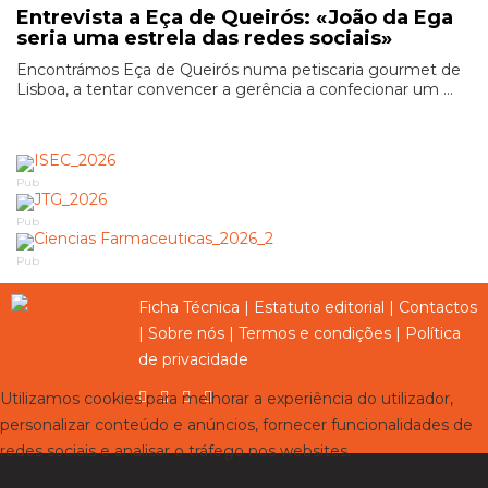
Entrevista a Eça de Queirós: «João da Ega
seria uma estrela das redes sociais»
Encontrámos Eça de Queirós numa petiscaria gourmet de
Lisboa, a tentar convencer a gerência a confecionar um ...
Pub
Pub
Pub
Ficha Técnica
|
Estatuto editorial
|
Contactos
|
Sobre nós
|
Termos e condições
|
Política
de privacidade
Utilizamos cookies para melhorar a experiência do utilizador,
personalizar conteúdo e anúncios, fornecer funcionalidades de
redes sociais e analisar o tráfego nos websites.