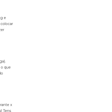
ng e
 colocar
zer
ga).
 o que
do
rante x
s! Tens