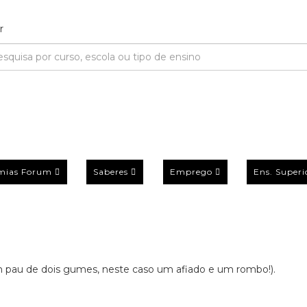
mias Forum
Saberes
Emprego
Ens. Superi
m pau de dois gumes, neste caso um afiado e um rombo!).