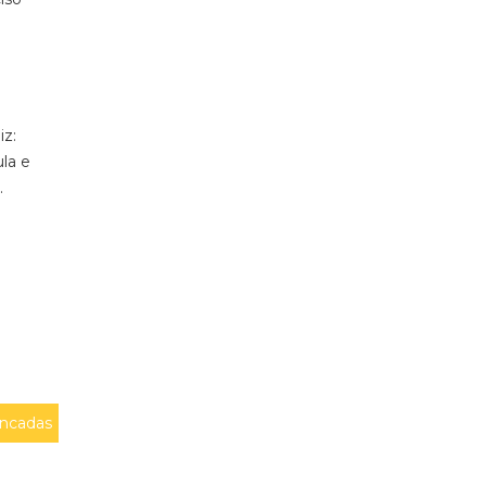
iz:
la e
.
ncadas