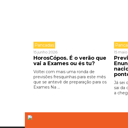
Pancadas
Panca
15 junho 2026
15 maio
HorosCópos. É o verão que
Prev
vai a Exames ou és tu?
Enun
nacio
Voltei com mais uma ronda de
pont
previsões fresquinhas para este mês
que se antevê de preparação para os
Já sei
Exames Na ...
sai da 
a chega