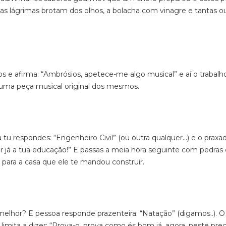
e as lágrimas brotam dos olhos, a bolacha com vinagre e tantas o
s e afirma: “Ambrósios, apetece-me algo musical” e aí o trabalh
 uma peça musical original dos mesmos.
a tu respondes: “Engenheiro Civil” (ou outra qualquer…) e o praxa
 já a tua educação!” E passas a meia hora seguinte com pedras e
para a casa que ele te mandou construir.
 melhor? E pessoa responde prazenteira: “Natação” (digamos..). O
limita a dizer: “Prova-o, prova como és bom já, agora, neste prec