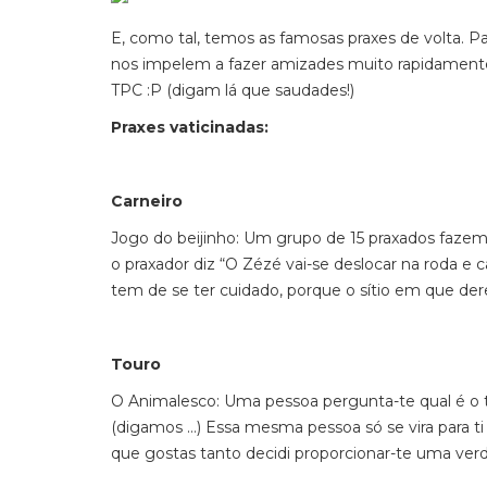
E, como tal, temos as famosas praxes de volta. Pa
nos impelem a fazer amizades muito rapidamente
TPC :P (digam lá que saudades!)
Praxes vaticinadas:
Carneiro
Jogo do beijinho: Um grupo de 15 praxados faz
o praxador diz “O Zézé vai-se deslocar na roda e 
tem de se ter cuidado, porque o sítio em que derem
Touro
O Animalesco: Uma pessoa pergunta-te qual é o teu
(digamos …) Essa mesma pessoa só se vira para ti e
que gostas tanto decidi proporcionar-te uma verda