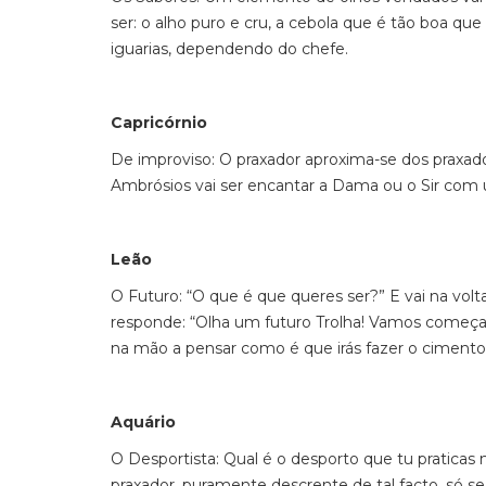
ser: o alho puro e cru, a cebola que é tão boa qu
iguarias, dependendo do chefe.
Capricórnio
De improviso: O praxador aproxima-se dos praxado
Ambrósios vai ser encantar a Dama ou o Sir com
Leão
O Futuro: “O que é que queres ser?” E vai na volt
responde: “Olha um futuro Trolha! Vamos começar
na mão a pensar como é que irás fazer o cimento 
Aquário
O Desportista: Qual é o desporto que tu praticas
praxador, puramente descrente de tal facto, só se 