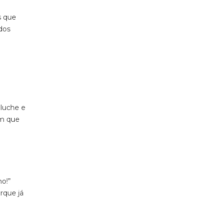
s que
dos
luche e
em que
ho!”
orque já