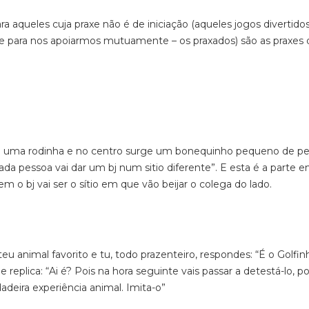
ra aqueles cuja praxe não é de iniciação (aqueles jogos divertido
 para nos apoiarmos mutuamente – os praxados) são as praxes 
em uma rodinha e no centro surge um bonequinho pequeno de pe
cada pessoa vai dar um bj num sitio diferente”. E esta é a parte 
 o bj vai ser o sítio em que vão beijar o colega do lado.
 animal favorito e tu, todo prazenteiro, respondes: “É o Golfin
 replica: “Ai é? Pois na hora seguinte vais passar a detestá-lo, p
deira experiência animal. Imita-o”