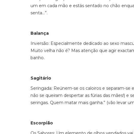
um em cada mão e estás sentado no chão enquanto
senta…”.
Balança
Inversão: Especialmente dedicado ao sexo mascu
Muito velha não é? Mas atenção que agir exactam
banho.
Sagitário
Seringada: Reúnem-se os caloiros e separam-se e
não se queiram despertar as fúrias das mães!) e se
seringas. Quem matar mais ganha.” (vão levar um
Escorpião
Os Sabores: Um elemento de olhos vendados vai