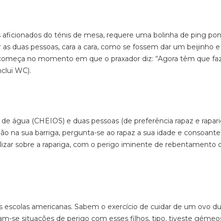
s aficionados do ténis de mesa, requere uma bolinha de ping po
as duas pessoas, cara a cara, como se fossem dar um beijinho e
ira começa no momento em que o praxador diz: “Agora têm que fa
nclui WC).
 de água (CHEIOS) e duas pessoas (de preferência rapaz e rapari
ão na sua barriga, pergunta-se ao rapaz a sua idade e consoante
ealizar sobre a rapariga, com o perigo iminente de rebentamento 
as escolas americanas. Sabem o exercício de cuidar de um ovo du
am-se situações de perigo com esses filhos, tipo, tiveste gémeo