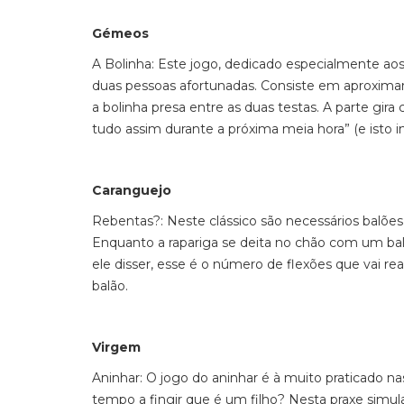
Gémeos
A Bolinha: Este jogo, dedicado especialmente ao
duas pessoas afortunadas. Consiste em aproximar 
a bolinha presa entre as duas testas. A parte g
tudo assim durante a próxima meia hora” (e isto i
Caranguejo
Rebentas?: Neste clássico são necessários balões
Enquanto a rapariga se deita no chão com um bal
ele disser, esse é o número de flexões que vai r
balão.
Virgem
Aninhar: O jogo do aninhar é à muito praticado n
tempo a fingir que é um filho? Nesta praxe simul