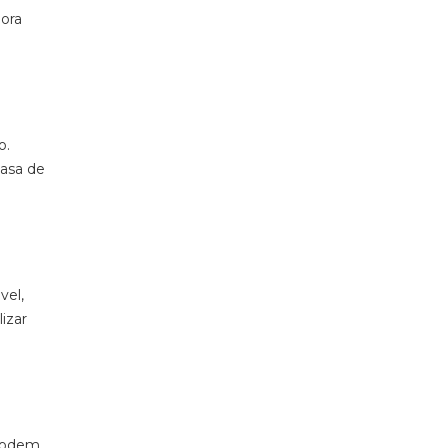
gora
o.
casa de
vel,
izar
 podem