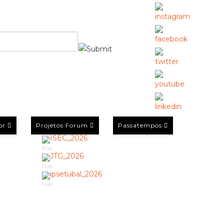
or
Projetos Forum
Passatempos
Pub
Pub
Pub