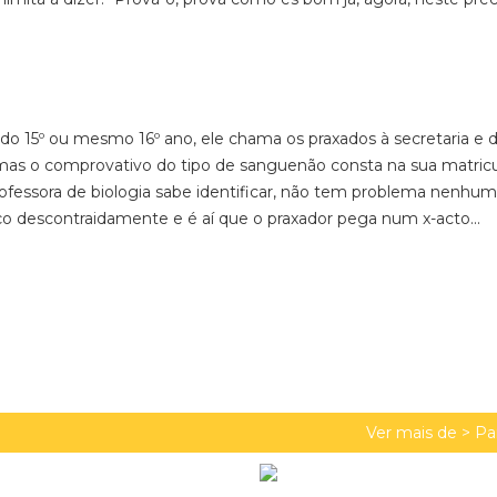
do 15º ou mesmo 16º ano, ele chama os praxados à secretaria e d
 mas o comprovativo do tipo de sanguenão consta na sua matricu
ofessora de biologia sabe identificar, não tem problema nenhum
aço descontraidamente e é aí que o praxador pega num x-acto...
Ver mais de >
Pa