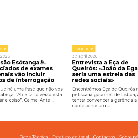
das
Pancadas
 2026
30 abril 2026
isão Esótanga®.
Entrevista a Eça de
ciados de exames
Queirós: «João da Ega
nais vão incluir
seria uma estrela das
os de interrogação
redes sociais»
 que há uma frase que não vos
Encontrámos Eça de Queirós
cabeça: “Ah e tal, o verão está
petiscaria gourmet de Lisboa, 
r e coiso”. Calma. Ante ...
tentar convencer a gerência a
confecionar um ...
Ficha Técnica
|
Estatuto editorial
|
Contactos
|
Sobre n