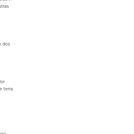
utras
o dos
dor
 terra
iso