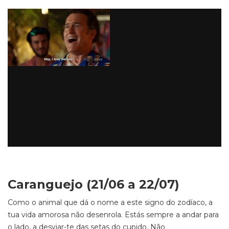
Caranguejo (21/06 a 22/07)
Como o animal que dá o nome a este signo do zodíaco, a
tua vida amorosa não desenrola. Estás sempre a andar para
o lado, a desviar-te das setas do cupido. Não