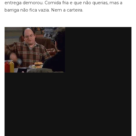
entrega demorou. Comida fria e que não querias, mas a
barriga não fica vazia. Nem a carteira.