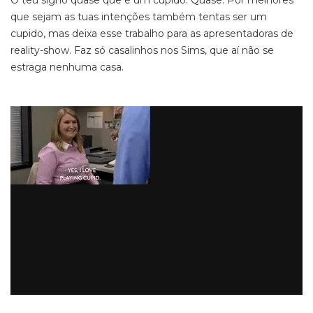
O teu signo quase que é um cupido. Quase. Por melhores
que sejam as tuas intenções também tentas ser um
cupido, mas deixa esse trabalho para as apresentadoras de
reality-show. Faz só casalinhos nos Sims, que aí não se
estraga nenhuma casa.