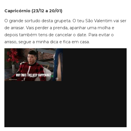
Capricórnio (23/12 a 20/01)
O grande sortudo desta grupeta. O teu São Valentim vai ser
de arrasar. Vais perder a prenda, apanhar uma molha e
depois também tens de cancelar o date. Para evitar o
arraso, segue a minha dica e fica em casa.