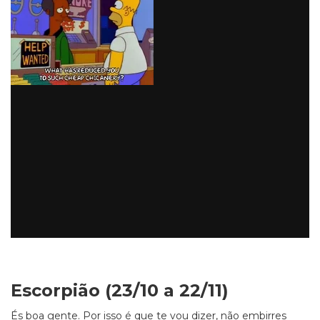
Escorpião (23/10 a 22/11)
És boa gente. Por isso é que te vou dizer, não embirres