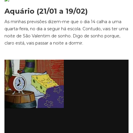
Aquário (21/01 a 19/02)
As minhas previsões dizem-me que o dia 14 calha a uma
quarta-feira, no dia a seguir há escola. Contudo, vais ter uma
noite de São Valentim de sonho. Digo de sonho porque,
claro está, vais passar a noite a dormir.