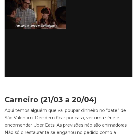
Carneiro (21/03 a 20/04)
Aqui temos alguém que vai poupar dinheiro no “date” de
São Valentim. Decidem ficar por casa, ver uma série e
encomendar Uber Eats. As previsões não são animadoras.
Não só o restaurante se enganou no pedido como a