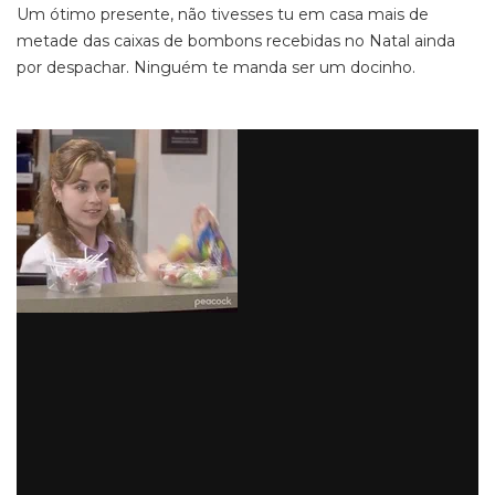
Um ótimo presente, não tivesses tu em casa mais de
metade das caixas de bombons recebidas no Natal ainda
por despachar. Ninguém te manda ser um docinho.