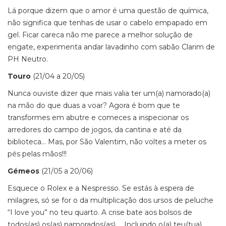
Lá porque dizem que o amor é uma questão de química,
não significa que tenhas de usar o cabelo empapado em
gel. Ficar careca não me parece a melhor solução de
engate, experimenta andar lavadinho com sabão Clarim de
PH Neutro.
Touro
(21/04 a 20/05)
Nunca ouviste dizer que mais valia ter um(a) namorado(a)
na mão do que duas a voar? Agora é bom que te
transformes em abutre e comeces a inspecionar os
arredores do campo de jogos, da cantina e até da
biblioteca… Mas, por São Valentim, não voltes a meter os
pés pelas mãos!!!
Gémeos
(21/05 a 20/06)
Esquece o Rolex e a Nespresso. Se estás à espera de
milagres, só se for o da multiplicação dos ursos de peluche
“I love you” no teu quarto. A crise bate aos bolsos de
todos(as) os(as) namorados(as) … Incluindo o(a) teu(tua),