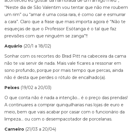
aconteceu eu gostar da namorada de um amigo meu”,
“Neste dia de São Valentim vou tentar que não me roubem
um rim” ou “amar é uma coisa rara, é como cair e esmurrar
a cara”. Claro que a frase que mais importa agora é “Não te
esqueças de que o Professor Esótanga é o tal que faz
previsões com que ninguém se zanga”!!
Aquário
(20/1 a 18/02)
Sonhar com os recortes do Brad Pitt na cabeceira da cama
não te vai servir de nada. Mais vale ficares a ressonar em
sono profundo, porque por mais tempo que percas, ainda
não é desta que perdes o rótulo de encalhado(a).
Peixes
(19/02 a 20/03)
O que conta não é nada a intenção… é o preço das prendas!
A continuares a comprar quinquilharias nas lojas de euro e
meio, bem que vais acabar por casar com o funcionário da
limpeza… ou com o desempacotador de porcelanas.
Carneiro
(21/03 a 20/04)