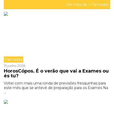
Ver mais de >
Pancadas
Pancadas
15 junho 2026
HorosCópos. É o verão que vai a Exames ou
és tu?
Voltei com mais uma ronda de previsões fresquinhas para
este mês que se antevê de preparação para os Exames Na
...