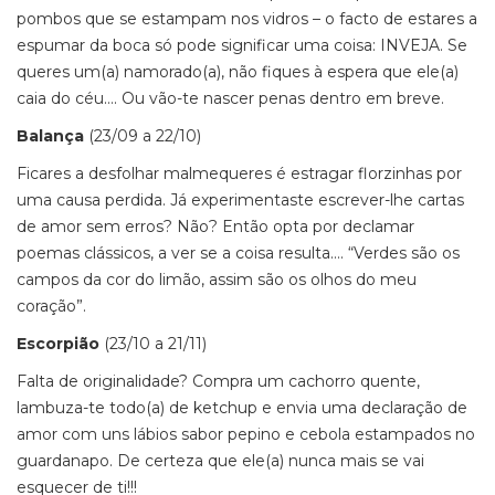
pombos que se estampam nos vidros – o facto de estares a
espumar da boca só pode significar uma coisa: INVEJA. Se
queres um(a) namorado(a), não fiques à espera que ele(a)
caia do céu…. Ou vão-te nascer penas dentro em breve.
Balança
(23/09 a 22/10)
Ficares a desfolhar malmequeres é estragar florzinhas por
uma causa perdida. Já experimentaste escrever-lhe cartas
de amor sem erros? Não? Então opta por declamar
poemas clássicos, a ver se a coisa resulta…. “Verdes são os
campos da cor do limão, assim são os olhos do meu
coração”.
Escorpião
(23/10 a 21/11)
Falta de originalidade? Compra um cachorro quente,
lambuza-te todo(a) de ketchup e envia uma declaração de
amor com uns lábios sabor pepino e cebola estampados no
guardanapo. De certeza que ele(a) nunca mais se vai
esquecer de ti!!!