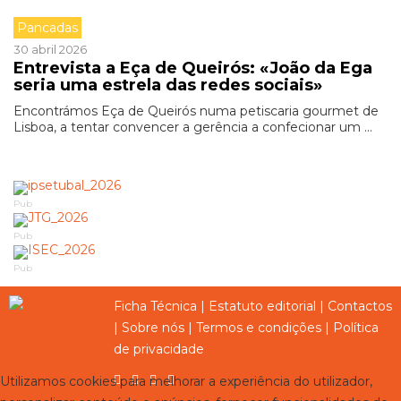
Pancadas
30 abril 2026
Entrevista a Eça de Queirós: «João da Ega
seria uma estrela das redes sociais»
Encontrámos Eça de Queirós numa petiscaria gourmet de
Lisboa, a tentar convencer a gerência a confecionar um ...
Pub
Pub
Pub
Ficha Técnica
|
Estatuto editorial
|
Contactos
|
Sobre nós
|
Termos e condições
|
Política
de privacidade
Utilizamos cookies para melhorar a experiência do utilizador,