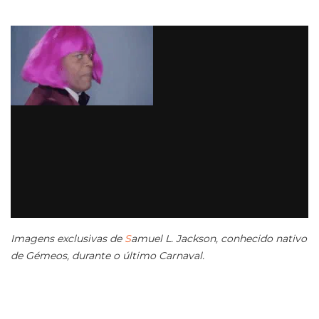
Imagens exclusivas de
S
amuel L. Jackson, conhecido nativo
de Gémeos, durante o último Carnaval.