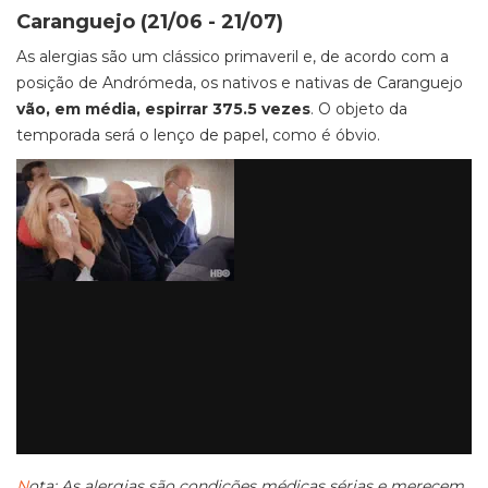
Caranguejo (21/06 - 21/07)
As alergias são um clássico primaveril e, de acordo com a
posição de Andrómeda, os nativos e nativas de Caranguejo
vão, em média, espirrar 375.5 vezes
. O objeto da
temporada será o lenço de papel, como é óbvio.
N
ota: As alergias são condições médicas sérias e merecem