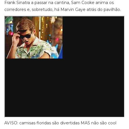
Frank Sinatra a passar na cantina, Sam Cooke anima os
corredores e, sobretudo, há Marvin Gaye atrás do pavilhão.
AVISO: camisas floridas são divertidas MAS não são cool