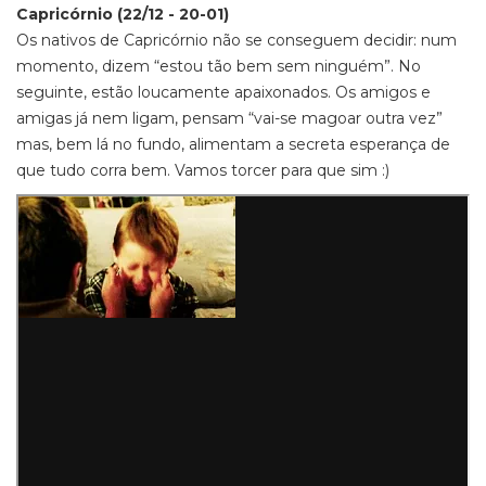
Capricórnio (22/12 - 20-01)
Os nativos de Capricórnio não se conseguem decidir: num
momento, dizem “estou tão bem sem ninguém”. No
seguinte, estão loucamente apaixonados. Os amigos e
amigas já nem ligam, pensam “vai-se magoar outra vez”
mas, bem lá no fundo, alimentam a secreta esperança de
que tudo corra bem. Vamos torcer para que sim :)