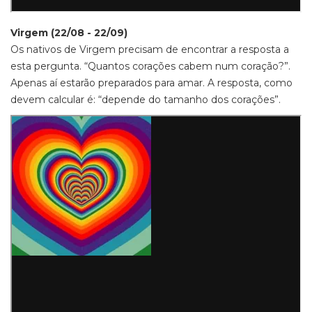
Virgem (22/08 - 22/09)
Os nativos de Virgem precisam de encontrar a resposta a
esta pergunta. “Quantos corações cabem num coração?”.
Apenas aí estarão preparados para amar. A resposta, como
devem calcular é: “depende do tamanho dos corações”.