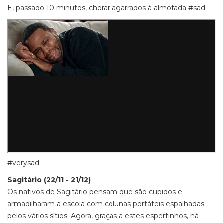
E, passado 10 minutos, chorar agarrados à almofada #sad.
#verysad
Sagitário (22/11 - 21/12)
Os nativos de Sagitário pensam que são cupidos e
armadilharam a escola com colunas portáteis espalhadas
pelos vários sítios. Agora, graças a estes espertinhos, há