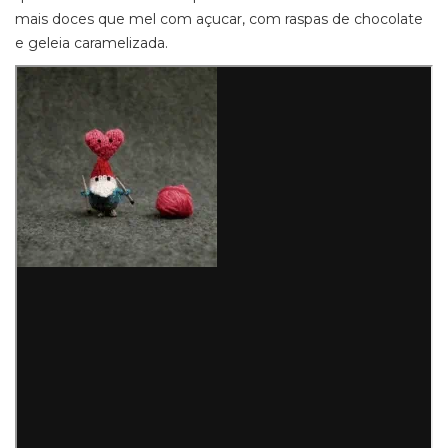
mais doces que mel com açucar, com raspas de chocolate
e geleia caramelizada.