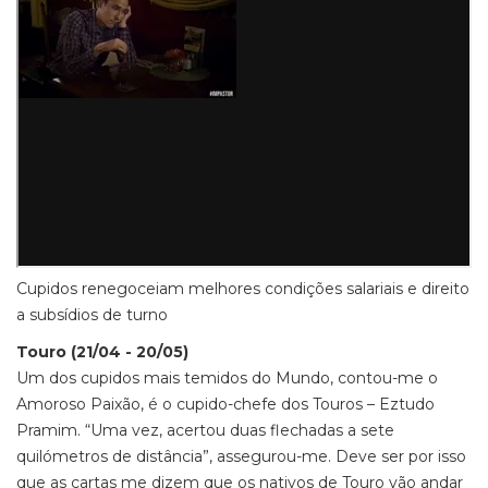
Cupidos renegoceiam melhores condições salariais e direito
a subsídios de turno
Touro (21/04 - 20/05)
Um dos cupidos mais temidos do Mundo, contou-me o
Amoroso Paixão, é o cupido-chefe dos Touros – Eztudo
Pramim. “Uma vez, acertou duas flechadas a sete
quilómetros de distância”, assegurou-me. Deve ser por isso
que as cartas me dizem que os nativos de Touro vão andar