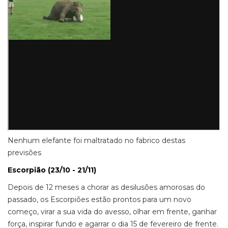
Nenhum elefante foi maltratado no fabrico destas
previsões
Escorpião (23/10 - 21/11)
Depois de 12 meses a chorar as desilusões amorosas do
passado, os Escorpiões estão prontos para um novo
começo, virar a sua vida do avesso, olhar em frente, ganhar
força, inspirar fundo e agarrar o dia 15 de fevereiro de frente.