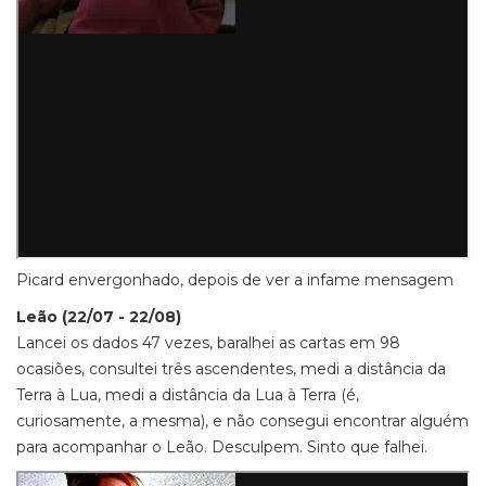
Picard envergonhado, depois de ver a infame mensagem
Leão (22/07 - 22/08)
Lancei os dados 47 vezes, baralhei as cartas em 98
ocasiões, consultei três ascendentes, medi a distância da
Terra à Lua, medi a distância da Lua à Terra (é,
curiosamente, a mesma), e não consegui encontrar alguém
para acompanhar o Leão. Desculpem. Sinto que falhei.