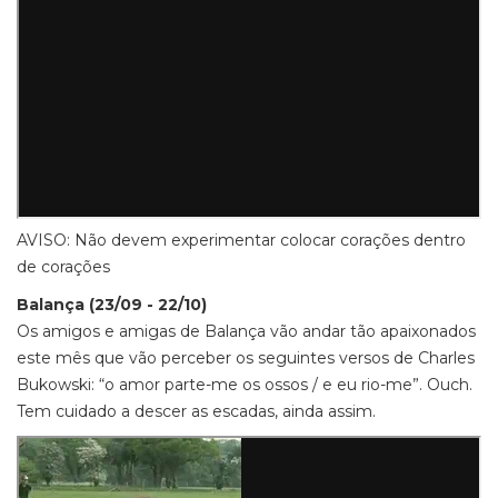
AVISO: Não devem experimentar colocar corações dentro
de corações
Balança (23/09 - 22/10)
Os amigos e amigas de Balança vão andar tão apaixonados
este mês que vão perceber os seguintes versos de Charles
Bukowski: “o amor parte-me os ossos / e eu rio-me”. Ouch.
Tem cuidado a descer as escadas, ainda assim.