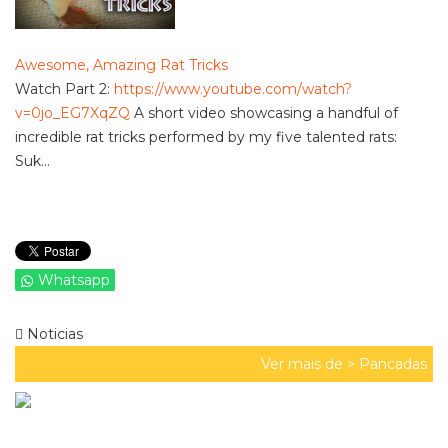
Awesome, Amazing Rat Tricks
Watch Part 2:
https://www.youtube.com/watch?
v=0jo_EG7XqZQ
A short video showcasing a handful of
incredible rat tricks performed by my five talented rats:
Suk...
Whatsapp
Noticias
Ver mais de >
Pancadas