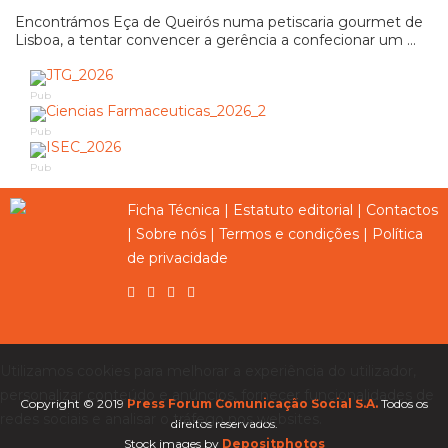
Encontrámos Eça de Queirós numa petiscaria gourmet de
Lisboa, a tentar convencer a gerência a confecionar um ...
Pub
Pub
Pub
Ficha Técnica
|
Estatuto editorial
|
Contactos
|
Sobre nós
|
Termos e condições
|
Política
de privacidade
Utilizamos cookies para melhorar a experiência do utilizador,
personalizar conteúdo e anúncios, fornecer funcionalidades de
Copyright © 2019
Press Forum Comunicação Social S.A.
Todos os
redes sociais e analisar o tráfego nos websites.
direitos reservados.
Stock images by
Depositphotos