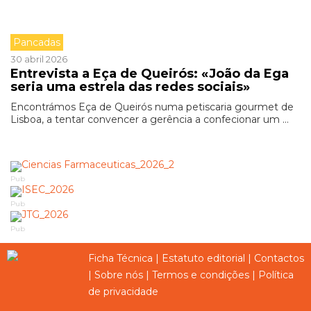
Pancadas
30 abril 2026
Entrevista a Eça de Queirós: «João da Ega
seria uma estrela das redes sociais»
Encontrámos Eça de Queirós numa petiscaria gourmet de
Lisboa, a tentar convencer a gerência a confecionar um ...
Pub
Pub
Pub
Ficha Técnica
|
Estatuto editorial
|
Contactos
|
Sobre nós
|
Termos e condições
|
Política
de privacidade