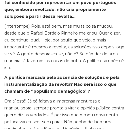
foi conhecido por representar um povo português
que, embora revoltado, não cria propriamente
soluções a partir dessa revolta…
[interrompe] Pois, está bem, mas muita coisa mudou,
desde que o Rafael Bordalo Pinheiro me criou. Quer dizer,
eu continuo igual. Hoje, por aquilo que vejo, o mais
importante é mesmo a revolta, as soluções isso depois logo
se vê. A gente desenrasca-se, não é? Se não der de uma
maneira, lá fazemos as coisas de outra. A política também é
isto.
A política marcada pela ausência de soluções e pela
instrumentalização da revolta? Não será isso o que
chamam de “populismo demagógico”?
Ora aí está! Já cá faltava a imprensa mentirosa e
manipuladora, sempre pronta a virar a opinião pública contra
quem diz as verdades. É por isso que o meu movimento
política vai crescer sem parar. Não ponho de lado uma
candidatura à Presidência da República! [Fala para