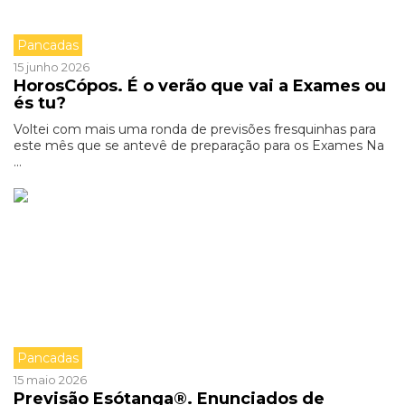
Pancadas
15 junho 2026
HorosCópos. É o verão que vai a Exames ou
és tu?
Voltei com mais uma ronda de previsões fresquinhas para
este mês que se antevê de preparação para os Exames Na
...
Pancadas
15 maio 2026
Previsão Esótanga®. Enunciados de