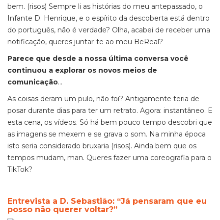
bem. (risos)
Sempre li as histórias do meu antepassado, o
Infante D. Henrique, e o espírito da descoberta está dentro
do português, não é verdade? Olha, acabei de receber uma
notificação, queres juntar-te ao meu
BeReal
?
Parece que desde a nossa última conversa você
continuou a explorar os novos meios de
comunicação
…
As coisas deram um pulo, não foi? Antigamente
teria de
posar durante dias para ter um retrato. Agora: instantâneo. E
esta cena, os vídeos. Só há bem pouco tempo descobri que
as imagens se mexem e se grava o som. Na minha época
isto seria considerado bruxaria (risos). Ainda bem que os
tempos mudam,
man
. Queres fazer uma coreografia para o
TikTok
?
Entrevista a D. Sebastião: “Já pensaram que eu
posso não querer voltar?”