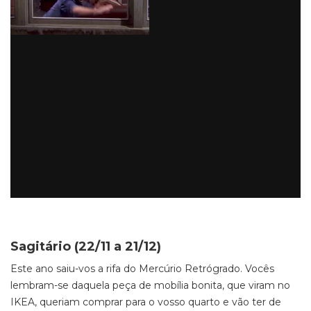
Sagitário (22/11 a 21/12)
Este ano saiu-vos a rifa do Mercúrio Retrógrado. Vocês
lembram-se daquela peça de mobília bonita, que viram no
IKEA, queriam comprar para o vosso quarto e vão ter de