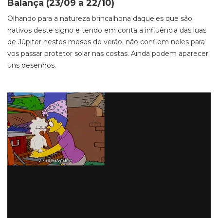
Balança (23/09 a 22/10)
Olhando para a natureza brincalhona daqueles que são
nativos deste signo e tendo em conta a influência das luas
de Júpiter nestes meses de verão, não confiem neles para
vos passar protetor solar nas costas. Ainda podem aparecer
uns desenhos.