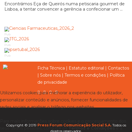
Encontrámos Eça de Queirós numa petiscaria gourmet de
Lisboa, a tentar convencer a gerência a confecionar um ...
Pub
Pub
Pub
Ficha Técnica
|
Estatuto editorial
|
Contactos
|
Sobre nós
|
Termos e condições
|
Política
de privacidade
Utilizamos cookies para melhorar a experiência do utilizador,
personalizar conteúdo e anúncios, fornecer funcionalidades de
redes sociais e analisar o tráfego nos websites.
Para mais informações sobre cookies e o processamento dos
Copyright © 2019
Press Forum Comunicação Social S.A.
Todos os
seus dados pessoais, consulte os
Termos e Condições
e a
direitos reservados.