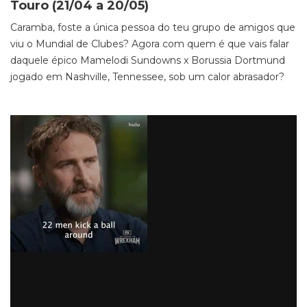
Touro (21/04 a 20/05)
Caramba, foste a única pessoa do teu grupo de amigos que
viu o Mundial de Clubes? Agora com quem é que vais falar
daquele épico Mamelodi Sundowns x Borussia Dortmund
jogado em Nashville, Tennessee, sob um calor abrasador?