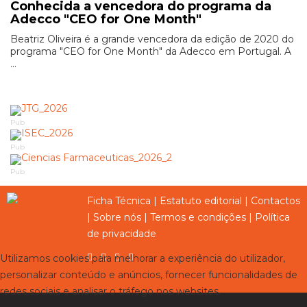
Conhecida a vencedora do programa da
Adecco "CEO for One Month"
Beatriz Oliveira é a grande vencedora da edição de 2020 do
programa "CEO for One Month" da Adecco em Portugal. A
...
Pub
Pub
Pub
Ficha Técnica
|
Estatuto editorial
|
Contactos
|
Sobre nós
|
Termos e condições
|
Política
de privacidade
Utilizamos cookies para melhorar a experiência do utilizador,
personalizar conteúdo e anúncios, fornecer funcionalidades de
redes sociais e analisar o tráfego nos websites.