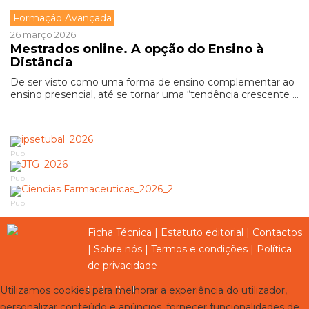
Formação Avançada
26 março 2026
Mestrados online. A opção do Ensino à
Distância
De ser visto como uma forma de ensino complementar ao
ensino presencial, até se tornar uma “tendência crescente ...
Pub
Pub
Pub
Ficha Técnica
|
Estatuto editorial
|
Contactos
|
Sobre nós
|
Termos e condições
|
Política
de privacidade
Utilizamos cookies para melhorar a experiência do utilizador,
personalizar conteúdo e anúncios, fornecer funcionalidades de