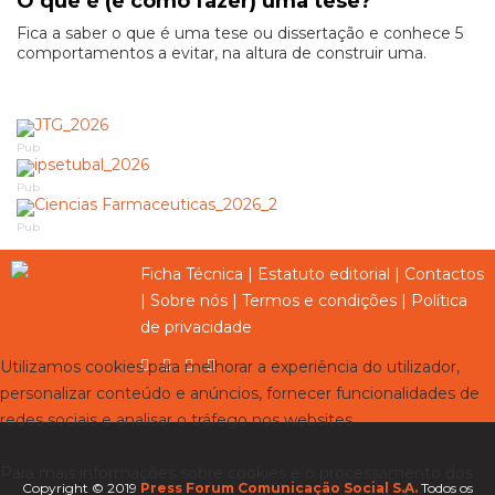
O que é (e como fazer) uma tese?
Fica a saber o que é uma tese ou dissertação e conhece 5
comportamentos a evitar, na altura de construir uma.
Pub
Pub
Pub
Ficha Técnica
|
Estatuto editorial
|
Contactos
|
Sobre nós
|
Termos e condições
|
Política
de privacidade
Utilizamos cookies para melhorar a experiência do utilizador,
personalizar conteúdo e anúncios, fornecer funcionalidades de
redes sociais e analisar o tráfego nos websites.
Para mais informações sobre cookies e o processamento dos
Copyright © 2019
Press Forum Comunicação Social S.A.
Todos os