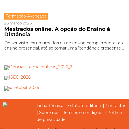
Formação Avançada
26 março 2026
Mestrados online. A opção do Ensino à
Distância
De ser visto como uma forma de ensino complementar ao
ensino presencial, até se tornar uma “tendência crescente ...
Pub
Pub
Pub
Ficha Técnica
|
Estatuto editorial
|
Contactos
|
Sobre nós
|
Termos e condições
|
Política
de privacidade