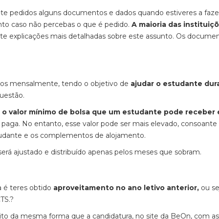
r-te pedidos alguns documentos e dados quando estiveres a faze
nto caso não percebas o que é pedido.
A maioria das instituiç
-te explicações mais detalhadas sobre este assunto. Os docume
gos mensalmente, tendo o objetivo de
ajudar o estudante dur
uestão.
,
o valor mínimo de bolsa que um estudante pode receber 
aga. No entanto, esse valor pode ser mais elevado, consoante
tudante e os complementos de alojamento.
a será ajustado e distribuído apenas pelos meses que sobram.
a é teres obtido
aproveitamento no ano letivo anterior,
ou se
TS.?
ito da mesma forma que a candidatura, no site da BeOn, com as