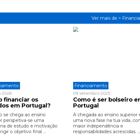
Ver mais de >
Financi
ciamento
Financiamento
o 2026
09 setembro 2025
 financiar os
Como é ser bolseiro 
dos em Portugal?
Portugal
 se chega ao ensino
A chegada ao ensino superior 
or perspetiva-se uma
uma nova fase na tua vida, c
na de estudo e motivação
maior independência e
ngir o objetivo final ...
responsabilidades acrescidas. ..