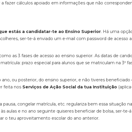
tar a fazer cálculos apoiado em informações que não corresponde
e estás a candidatar-te ao Ensino Superior
. Há uma opção
escolheres, ser-te-á enviado um e-mail com password de acesso a
l como as 3 fases de acesso ao ensino superior. As datas de candi
 matrícula: prazo especial para alunos que se matriculam na 3ª fa
 ano, ou posterior, do ensino superior, e não tiveres beneficiado
r feita nos
Serviços de Ação Social da tua Instituição
(aplica
 pausa, congelar matrícula, etc. regulariza bem essa situação n
 às aulas e no ano seguinte quiseres beneficiar de bolsa, ser-te-
ar o teu aproveitamento escolar do ano anterior.