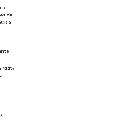
r a
ões de
ntos a
ante
é 125%
 a
ja,