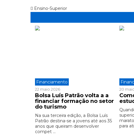
Ensino-Superior
Financiamento
Finan
22 maio 2026
20 mai
Bolsa Luís Patrão volta a a
Como
financiar formação no setor
estu
do turismo
Quando
superi
Na sua terceira edição, a Bolsa Luís
marato
Patrão destina-se a jovens até aos 35
para ati
anos que queiram desenvolver
compet ...