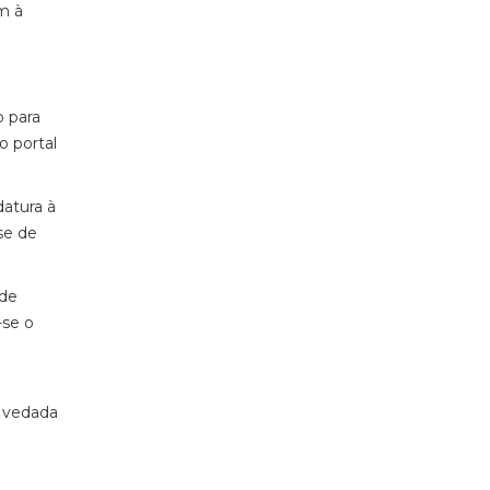
m à
 para
o portal
datura à
se de
 de
-se o
a
á vedada