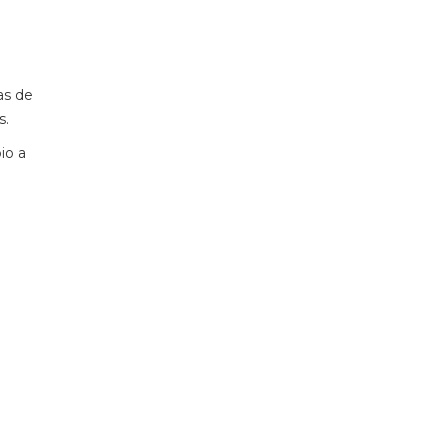
as de
s.
io a