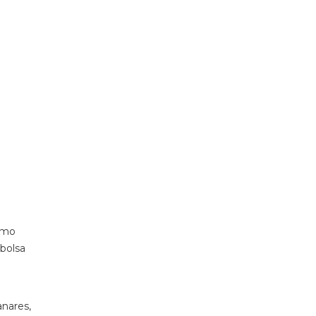
como
 bolsa
anares,