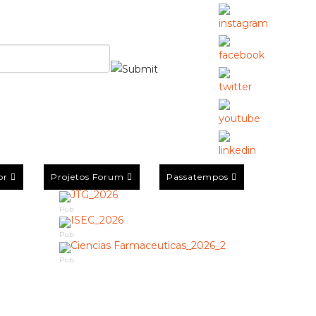
or
Projetos Forum
Passatempos
Pub
Pub
Pub