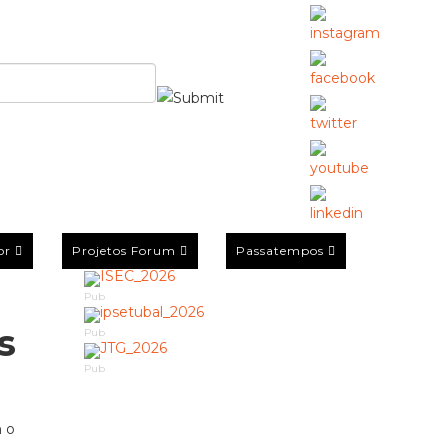
or
Projetos Forum
Passatempos
Pub
s
Pub
Pub
m o