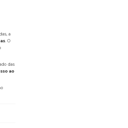
as, a
nas
. O
o
iado das
esso ao
ão