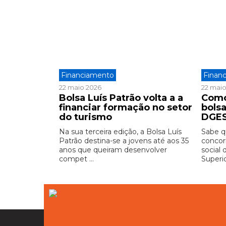
Financiamento
Finan
22 maio 2026
22 mai
Bolsa Luís Patrão volta a a
Como
financiar formação no setor
bols
do turismo
DGE
Na sua terceira edição, a Bolsa Luís
Sabe 
Patrão destina-se a jovens até aos 35
concor
anos que queiram desenvolver
social
compet ...
Superi