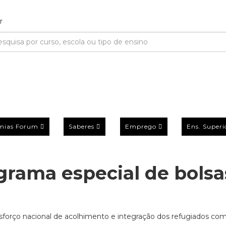
mias Forum
Saberes
Emprego
Ens. Superi
ograma especial de bolsa
esforço nacional de acolhimento e integração dos refugiados co