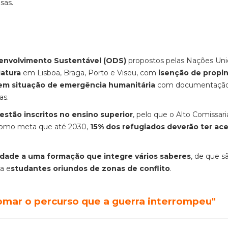
sas.
senvolvimento Sustentável (ODS)
propostos pelas Nações Unid
iatura
em Lisboa, Braga, Porto e Viseu, com
isenção de propi
em situação de emergência humanitária
com documentaçã
as.
stão inscritos no ensino superior
, pelo que o Alto Comissar
 como meta que até 2030,
15% dos refugiados deverão ter ac
dade a uma formação que integre vários saberes
, de que s
a e
studantes oriundos de zonas de conflito
.
mar o percurso que a guerra interrompeu"