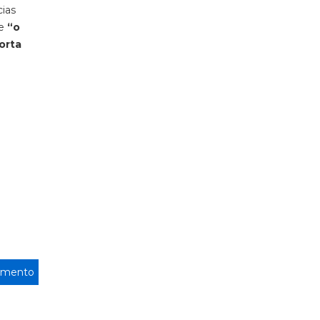
cias
te
“o
orta
amento