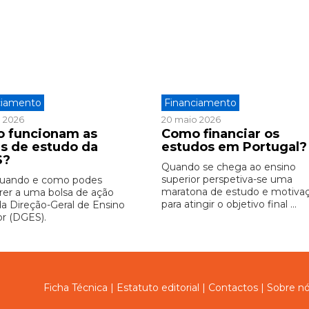
ciamento
Financiamento
o 2026
20 maio 2026
 funcionam as
Como financiar os
as de estudo da
estudos em Portugal?
S?
Quando se chega ao ensino
superior perspetiva-se uma
quando e como podes
maratona de estudo e motiva
rer a uma bolsa de ação
para atingir o objetivo final ...
 da Direção-Geral de Ensino
or (DGES).
Ficha Técnica
|
Estatuto editorial
|
Contactos
|
Sobre n