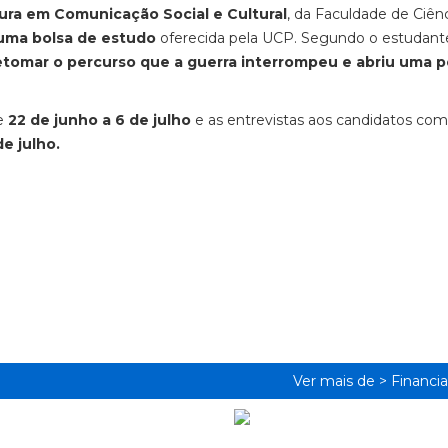
atura em Comunicação Social e Cultural
, da Faculdade de Ciên
 uma bolsa de estudo
oferecida pela UCP. Segundo o estudan
etomar o percurso que a guerra interrompeu e abriu uma p
de
22 de junho a 6 de julho
e as entrevistas aos candidatos com
 de julho
.
Ver mais de >
Financi