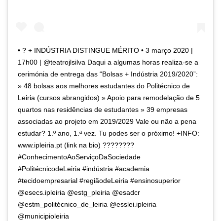
• ? + INDÚSTRIA DISTINGUE MÉRITO • 3 março 2020 |
17h00 | @teatrojlsilva Daqui a algumas horas realiza-se a
cerimónia de entrega das “Bolsas + Indústria 2019/2020”:
» 48 bolsas aos melhores estudantes do Politécnico de
Leiria (cursos abrangidos) » Apoio para remodelação de 5
quartos nas residências de estudantes » 39 empresas
associadas ao projeto em 2019/2029 Vale ou não a pena
estudar? 1.º ano, 1.ª vez. Tu podes ser o próximo! +INFO:
www.ipleiria.pt (link na bio) ????????
#ConhecimentoAoServiçoDaSociedade
#PolitécnicodeLeiria #indústria #academia
#tecidoempresarial #regiãodeLeiria #ensinosuperior
@esecs.ipleiria @estg_pleiria @esadcr
@estm_politécnico_de_leiria @esslei.ipleiria
@municipioleiria