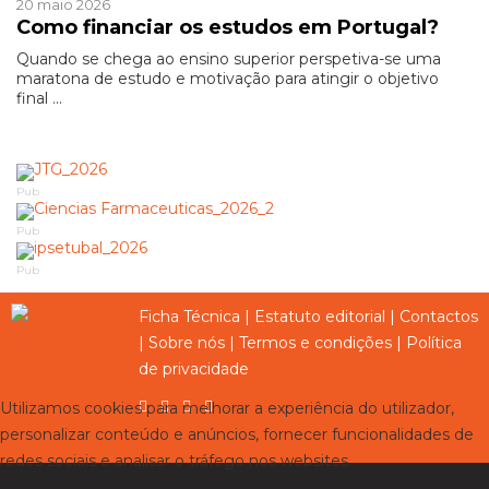
20 maio 2026
Como financiar os estudos em Portugal?
Quando se chega ao ensino superior perspetiva-se uma
maratona de estudo e motivação para atingir o objetivo
final ...
Pub
Pub
Pub
Ficha Técnica
|
Estatuto editorial
|
Contactos
|
Sobre nós
|
Termos e condições
|
Política
de privacidade
Utilizamos cookies para melhorar a experiência do utilizador,
personalizar conteúdo e anúncios, fornecer funcionalidades de
redes sociais e analisar o tráfego nos websites.