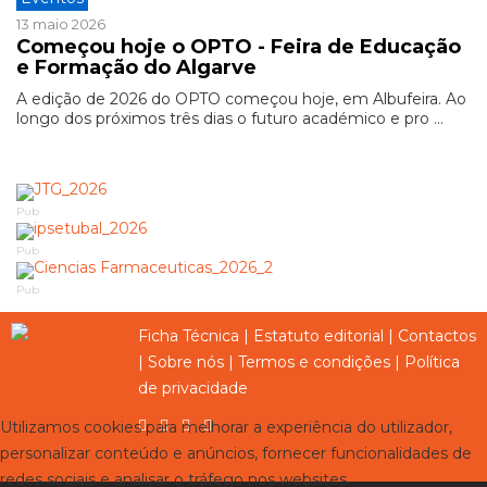
13 maio 2026
Começou hoje o OPTO - Feira de Educação
e Formação do Algarve
A edição de 2026 do OPTO começou hoje, em Albufeira. Ao
longo dos próximos três dias o futuro académico e pro ...
Pub
Pub
Pub
Ficha Técnica
|
Estatuto editorial
|
Contactos
|
Sobre nós
|
Termos e condições
|
Política
de privacidade
Utilizamos cookies para melhorar a experiência do utilizador,
personalizar conteúdo e anúncios, fornecer funcionalidades de
redes sociais e analisar o tráfego nos websites.