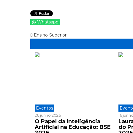
Whatsapp
Ensino-Superior
Eventos
Event
26 junho 2026
16 junh
O Papel da Inteligência
Laura
Artificial na Educação: BSE
do P
2026
202