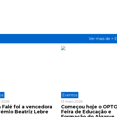
Ver mais de >
E
os
Eventos
o 2026
13 maio 2026
 Falé foi a vencedora
Começou hoje o OPTO
rémio Beatriz Lebre
Feira de Educação e
6
Formação do Algarve