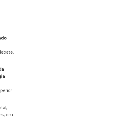
ado
debate.
da
gia
e
uperior
tal,
res, em