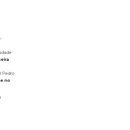
e
sidade
ceira
l Pedro
 e no
a