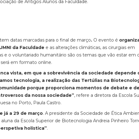
ociação de Antigos Alunos da Faculdade.
 tem datas marcadas para o final de março
.
O evento é
organiz
LUMNI da Faculdade
e as alterações climáticas, as cirurgias em
tas e o voluntariado humanitário são os temas que vão estar em 
o será em formato online.
nca vista, em que a sobrevivência da sociedade depende 
mos tecnologia, a realização das Tertúlias na Biotecnolo
 comunidade porque proporciona momentos de debate e d
ontroversos da nossa sociedade”
, refere a diretora da Escola S
uesa no Porto, Paula Castro.
se já a 29 de março
. A presidente da Sociedade de Ética Ambien
 aluna da Escola Superior de Biotecnologia Andreia Pinheiro Tor
erspetiva holística”
.