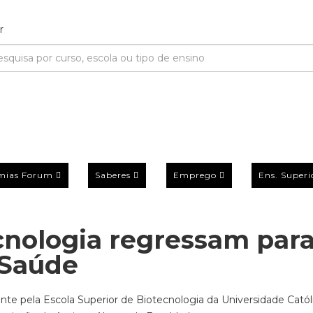
mias Forum
Saberes
Emprego
Ens. Superi
ecnologia regressam par
 Saúde
nte pela Escola Superior de Biotecnologia da Universidade Catól