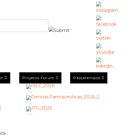
or
Projetos Forum
Passatempos
Pub
a
Pub
Pub
ica