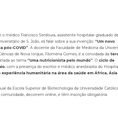
 o médico Francisco Serdoura, assistente hospitalar graduado d
versitário de S. João, irá falar sobre a sua invenção:
“Um novo
ca pós-COVID”
. A docente da Faculdade de Medicina da Univer
Ciências de Nova Iorque, Filomena Gomes, é a convidada da
ter
dinada ao tema
“Uma nutricionista pelo mundo”
. O
ciclo de
aio
, com a presença do escritor e médico anestesista do Hospita
 experiência humanitária na área da saúde em África, Ásia
anual da Escola Superior de Biotecnologia da Universidade Católic
 comunidade, decorrem online, e têm inscrição obrigatória.