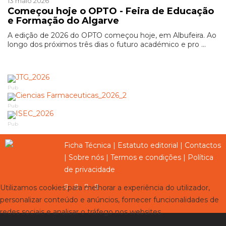
13 maio 2026
Começou hoje o OPTO - Feira de Educação
e Formação do Algarve
A edição de 2026 do OPTO começou hoje, em Albufeira. Ao
longo dos próximos três dias o futuro académico e pro ...
Pub
Pub
Pub
Ficha Técnica
|
Estatuto editorial
|
Contactos
|
Sobre nós
|
Termos e condições
|
Política
de privacidade
Utilizamos cookies para melhorar a experiência do utilizador,
personalizar conteúdo e anúncios, fornecer funcionalidades de
redes sociais e analisar o tráfego nos websites.