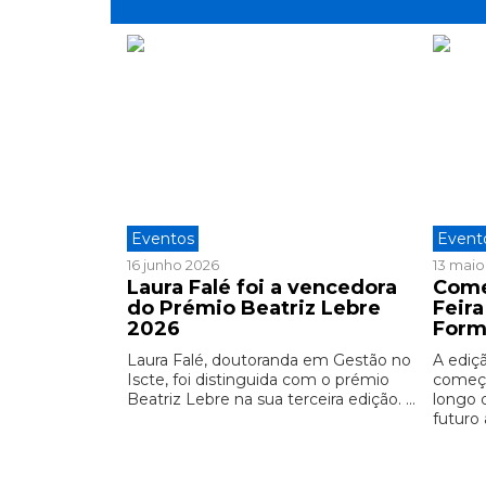
Eventos
Event
16 junho 2026
13 maio
Laura Falé foi a vencedora
Come
do Prémio Beatriz Lebre
Feir
2026
Form
Laura Falé, doutoranda em Gestão no
A ediç
Iscte, foi distinguida com o prémio
começo
Beatriz Lebre na sua terceira edição. ...
longo 
futuro 