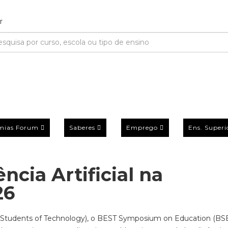
mias Forum
Saberes
Emprego
Ens. Superi
ncia Artificial na
26
 Students of Technology), o BEST Symposium on Education (BS