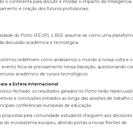
o o continente para discutir e moldar o impacto da Inteligência
amento e criação dos futuros profissionais.
sidade do Porto (FEUP), o BSE assume-se como uma plataforma 
da discussão académica e tecnológica.
lgoritmos redefinem como analisamos o mundo à nossa volta e
te evento foca-se precisamente nessa transição, questionando c
o percurso académico de cursos tecnológicos.
ra a Esfera Internacional
rico fechado; os resultados gerados no Porto terão repercuss
petivas e conclusões extraídos ao longo das sessões de trabalho 
incipais conferências europeias de educação.
es propostas pela comunidade estudantil cheguem aos decisores
iras do ecossistema europeu, abrindo portas a novas frentes de