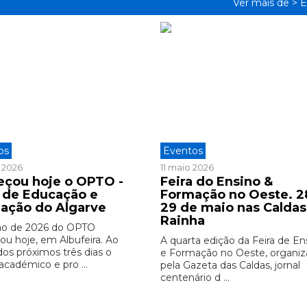
Ver mais de >
E
os
Eventos
 2026
11 maio 2026
çou hoje o OPTO -
Feira do Ensino &
a de Educação e
Formação no Oeste. 2
ação do Algarve
29 de maio nas Caldas
Rainha
ão de 2026 do OPTO
u hoje, em Albufeira. Ao
A quarta edição da Feira de En
dos próximos três dias o
e Formação no Oeste, organi
académico e pro ...
pela Gazeta das Caldas, jornal
centenário d ...