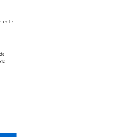
rtente
 da
 do