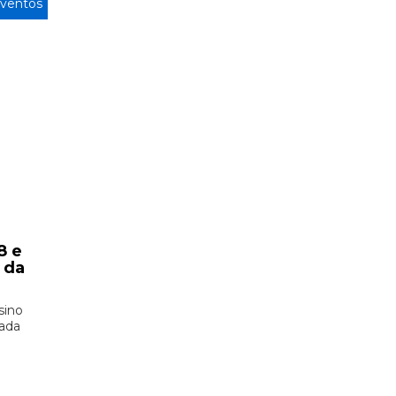
ventos
8 e
 da
sino
zada