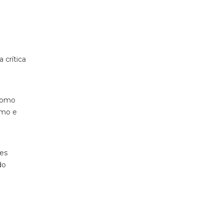
crítica
 como
omo e
ões
do