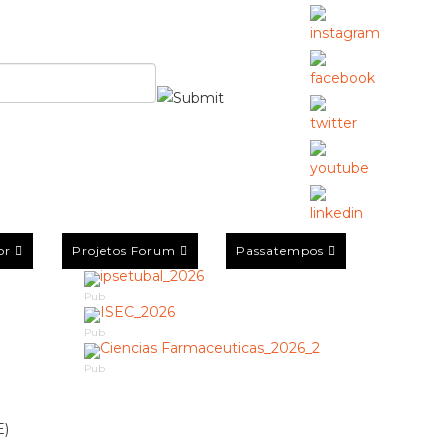
or
Projetos Forum
Passatempos
Pub
Pub
Pub
E)