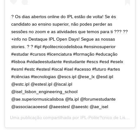
? Os dias abertos online do IPL estão de volta! Se és
candidato ao ensino superior, não podes perder as
sessões no zoom e as atividades que temos para ti ??? ??
+info no Destaque IPL Open Days! Segue as nossas
stories. ? ? #ipl #politecnicodelisboa #ensinosuperior
#estudar #cursos #licenciatura #formação #educação
#lisboa #vidadeestudante #estudante #escs #esd #eselx
#esml #estc #estesl #iscal #isel #acesso #futuro #artes
#ciências #tecnologias @escs.ipl @ese_lx @esd.ipl
@estc.ipl @estesl.ipl @iscal.ipl
@isel_lisbon_engineering_school
@ae.superiormusicalisboa @fa.ipl @forumestudante
@associacaoeesd @aeestesl @aeestc @ae_isel
Uma publicação compartilhada por
IPL-Polite?cnico de Lisboa
(@i