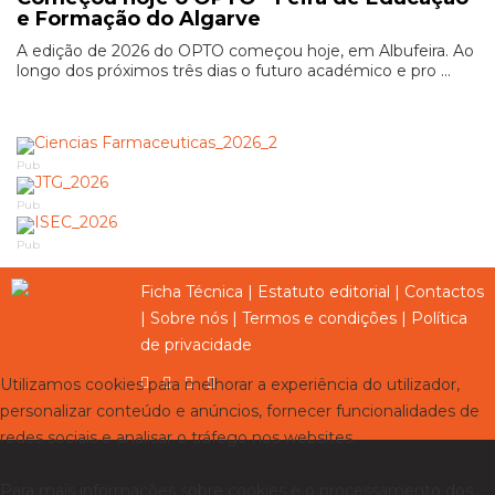
e Formação do Algarve
A edição de 2026 do OPTO começou hoje, em Albufeira. Ao
longo dos próximos três dias o futuro académico e pro ...
Pub
Pub
Pub
Ficha Técnica
|
Estatuto editorial
|
Contactos
|
Sobre nós
|
Termos e condições
|
Política
de privacidade
Utilizamos cookies para melhorar a experiência do utilizador,
personalizar conteúdo e anúncios, fornecer funcionalidades de
redes sociais e analisar o tráfego nos websites.
Para mais informações sobre cookies e o processamento dos