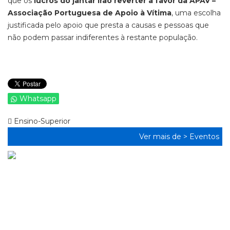
que os
lucros do jantar irão reverter a favor da APAV –
Associação Portuguesa de Apoio à Vítima
, uma escolha
justificada pelo apoio que presta a causas e pessoas que
não podem passar indiferentes à restante população.
Whatsapp
Ensino-Superior
Ver mais de >
Eventos