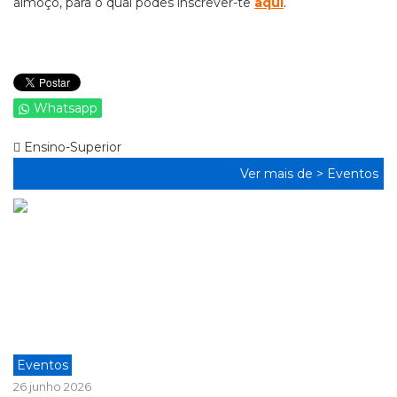
almoço, para o qual podes inscrever-te
aqui
.
Whatsapp
Ensino-Superior
Ver mais de >
Eventos
Eventos
26 junho 2026