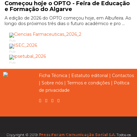
Começou hoje o OPTO - Feira de Educação
e Formação do Algarve
A edição de 2026 do OPTO começou hoje, em Albufeira. Ao
longo dos próximos três dias o futuro académico e pro ...
Pub
Pub
Pub
Ficha Técnica
|
Estatuto editorial
|
Contactos
|
Sobre nós
|
Termos e condições
|
Política
de privacidade
Utilizamos cookies para melhorar a experiência do utilizador,
Copyright © 2019
Press Forum Comunicação Social S.A.
Todos os