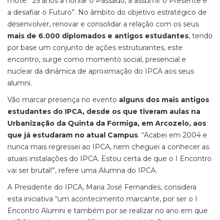
mote: “25 anos a honrar o Passado, a assumir o Presente e
a desafiar o Futuro”. No âmbito do objetivo estratégico de
desenvolver, renovar e consolidar a relação com os seus
mais de 6.000 diplomados e antigos estudantes
, tendo
por base um conjunto de ações estruturantes, este
encontro, surge como momento social, presencial e
nuclear da dinâmica de aproximação do IPCA aos seus
alumni.
Vão marcar presença no evento
alguns dos mais antigos
estudantes do IPCA, desde os que tiveram aulas na
Urbanização da Quinta da Formiga, em Arcozelo, aos
que já estudaram no atual Campus
. “Acabei em 2004 e
nunca mais regressei ao IPCA, nem cheguei a conhecer as
atuais instalações do IPCA. Estou certa de que o I Encontro
vai ser brutal!”, refere uma Alumna do IPCA.
A Presidente do IPCA, Maria José Fernandes, considera
esta iniciativa “um acontecimento marcante, por ser o I
Encontro Alumni e também por se realizar no ano em que