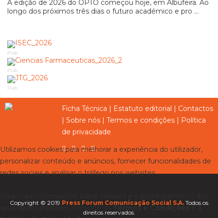
A edição de 2026 do OPTO começou hoje, em Albufeira. Ao
longo dos próximos três dias o futuro académico e pro ...
Pub
Pub
Pub
Ficha Técnica
|
Estatuto editorial
|
Contactos
|
Sobre nós
|
Termos e condições
|
Política
de privacidade
Utilizamos cookies para melhorar a experiência do utilizador,
personalizar conteúdo e anúncios, fornecer funcionalidades de
redes sociais e analisar o tráfego nos websites.
Para mais informações sobre cookies e o processamento dos
Copyright © 2019
Press Forum Comunicação Social S.A.
Todos os
seus dados pessoais, consulte os
Termos e Condições
e a
direitos reservados.