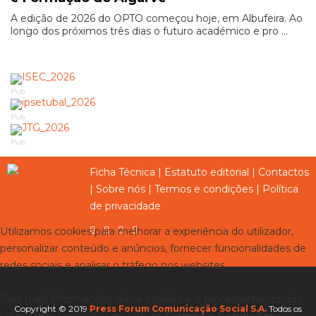
A edição de 2026 do OPTO começou hoje, em Albufeira. Ao
longo dos próximos três dias o futuro académico e pro ...
Pub
Pub
Pub
Ficha Técnica
|
Estatuto editorial
|
Contactos
|
Sobre nós
|
Termos e condições
|
Política
de privacidade
Utilizamos cookies para melhorar a experiência do utilizador,
personalizar conteúdo e anúncios, fornecer funcionalidades de
redes sociais e analisar o tráfego nos websites.
Para mais informações sobre cookies e o processamento dos
Copyright © 2019
Press Forum Comunicação Social S.A.
Todos os