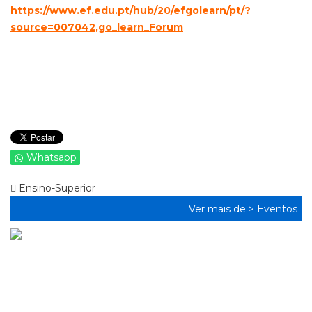
https://www.ef.edu.pt/hub/20/efgolearn/pt/?
source=007042,go_learn_Forum
Whatsapp
Ensino-Superior
Ver mais de >
Eventos