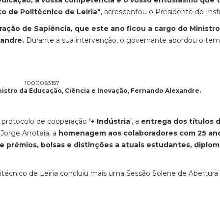
dedicação, a vossa competência e o vosso entusiasmo que
to de Politécnico de Leiria"
, acrescentou o Presidente do Insti
ção de Sapiência, que este ano ficou a cargo do Ministro
xandre.
Durante a sua intervenção, o governante abordou o te
nistro da Educação, Ciência e Inovação, Fernando Alexandre.
do protocolo de cooperação
‘+ Indústria
’, a
entrega dos títulos 
Jorge Arroteia, a
homenagem aos colaboradores com 25 an
e prémios, bolsas e distinções a atuais estudantes, diplo
itécnico de Leiria concluiu mais uma Sessão Solene de Abertura