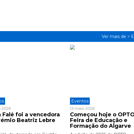
Ver mais de >
E
os
Eventos
o 2026
13 maio 2026
 Falé foi a vencedora
Começou hoje o OPTO
rémio Beatriz Lebre
Feira de Educação e
6
Formação do Algarve