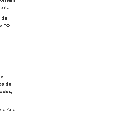
 tornam
tuto.
 da
ma
"O
de
os de
mados,
 do Ano