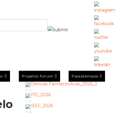
or
Projetos Forum
Passatempos
Pub
elo
Pub
Pub