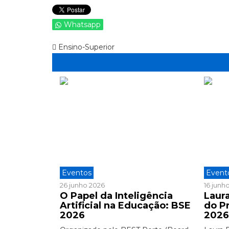
Whatsapp
Ensino-Superior
Eventos
Event
26 junho 2026
16 junh
O Papel da Inteligência
Laura
Artificial na Educação: BSE
do P
2026
202