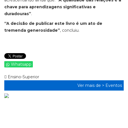
acrescentando ainda que:
“A qualidade das relações é a
chave para aprendizagens significativas e
duradouras”
.
“A decisão de publicar este livro é um ato de
tremenda generosidade”
, concluiu.
Whatsapp
Ensino-Superior
Ver mais de >
Eventos