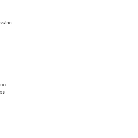
ssário
 no
es.