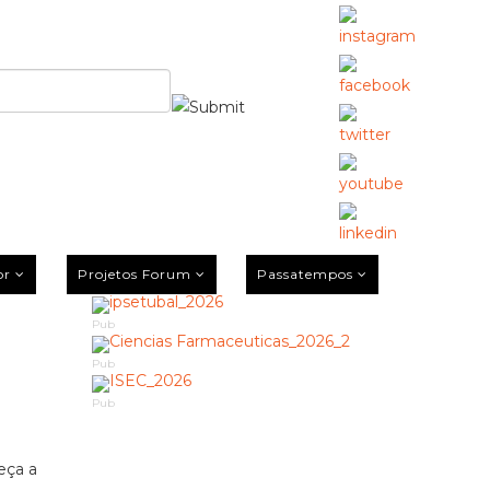
or
Projetos Forum
Passatempos
Pub
e
Pub
Pub
eça a