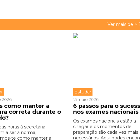
Ver mais de >
ar
Estudar
o 2026
15 maio 2026
s como manter a
6 passos para o suces
ura correta durante o
nos exames nacionais
do?
Os exames nacionais estão a
chegar e os momentos de
as horas à secretária
preparação são cada vez mais
em a ser a norma,
necessários. Aqui podes encon .
amos-te como manter a