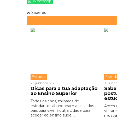
Whatsapp
Saberes
Estudar
Estud
23 junho 2026
18 junh
Dicas para a tua adaptação
Sabe
ao Ensino Superior
post
estu
Todos os anos, milhares de
estudantes abandonam a casa dos
Antes d
pais para viver noutra cidade para
voltar
aceder ao ensino supe ...
mostr