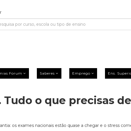
mias Forum
Saberes
Emprego
Ens. Superi
 Tudo o que precisas d
tia: os exames nacionais estão quase a chegar e o stress com