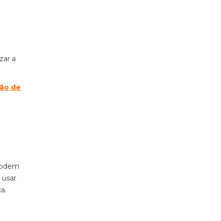
zar a
ão de
 podem
 usar
a.