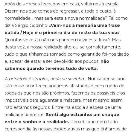
Após dois meses fechados em casa, voltámos à escola.
Dizem-nos que temos de regressar, a todo o custo, à
normalidade… mas será esta a nova normalidade? Tal como
dizia Sérgio Godinho
«Vem-nos à memória uma frase
batida / Hoje é o primeiro dia do resto da tua vida»
.
Quantas vezes já não nos pareceu ouvir esta frase? Mas,
desta vez, a nossa realidade alterou-se completamente,
tudo o que tínhamos tomado como garantido foi-nos tirado
e, apesar de estar a ser devolvido aos poucos,
não
sabemos quando teremos tudo de volta.
A princípio é simples, anda-se sozinho
… Nunca pensei que
isto fosse acontecer, andamos afastados e com medo de
todos os que nos são próximos, fazemos os possíveis e os
impossíveis para aguentar a máscara, mas mesmo assim
não estamos seguros. Entrei na escola à espera de uma
realidade diferente.
Senti algo estranho: um choque
entre o sonho e a realidade.
Percebi que nem tudo
correspondia às nossas expectativas mas que tínhamos de