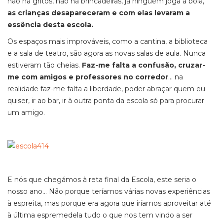
não há gritos, não há brincadeiras, já ninguém joga à bola,
as crianças
desapareceram e com elas levaram a
essência desta escola.
Os espaços mais improváveis, como a cantina, a biblioteca
e a sala de teatro, são agora as novas salas de aula. Nunca
estiveram tão cheias.
Faz-me falta a confusão, cruzar-
me com amigos e professores no corredor
… na
realidade faz-me falta a liberdade, poder abraçar quem eu
quiser, ir ao bar, ir à outra ponta da escola só para procurar
um amigo.
E nós que chegámos à reta final da Escola, este seria o
nosso ano… Não porque teríamos várias novas experiências
à espreita, mas porque era agora que iríamos aproveitar até
à última espremedela tudo o que nos tem vindo a ser