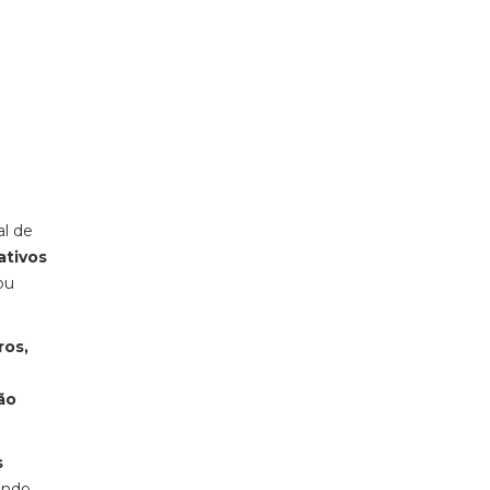
al de
ativos
ou
ros,
ão
s
endo