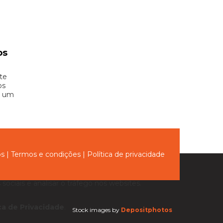
os
te
os
e um
ós
|
Termos e condições
|
Política de privacidade
sociais e analisar o tráfego nos websites.
ica de Privacidade
.
Stock images by
Depositphotos