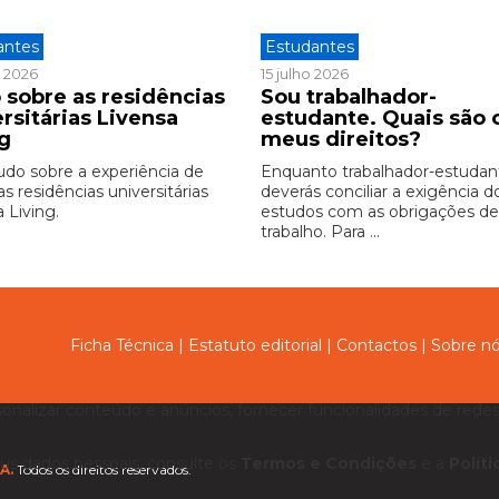
antes
Estudantes
o 2026
15 julho 2026
 sobre as residências
Sou trabalhador-
rsitárias Livensa
estudante. Quais são 
ng
meus direitos?
udo sobre a experiência de
Enquanto trabalhador-estudan
as residências universitárias
deverás conciliar a exigência d
 Living.
estudos com as obrigações d
trabalho. Para ...
Ficha Técnica
|
Estatuto editorial
|
Contactos
|
Sobre n
sonalizar conteúdo e anúncios, fornecer funcionalidades de redes 
us dados pessoais, consulte os
Termos e Condições
e a
Polít
A.
Todos os direitos reservados.