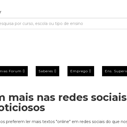
mias Forum
Saberes
Emprego
Ens. Superi
m mais nas redes sociais
oticiosos
os preferem ler mais textos "online" em redes sociais do que nos