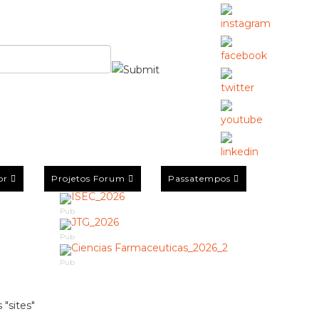
or
Projetos Forum
Passatempos
Pub
Pub
Pub
 "sites"