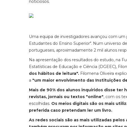
noticiosos.
Uma equipa de investigadores avançou com um pr
Estudantes do Ensino Superior". Num universo de 
portugueses, aproximadamente 2 mil alunos res
Na apresentação dos resultados do estudo, na Fun
Estatísticas de Educação e Ciência (DGEEC), Filom
dos hábitos de leitura".
Filomena Oliveira expl
a
"um maior envolvimento das Instituições de
Mais de 90% dos alunos inquiridos disse ter h
revistas, jornais ou textos "online"
, com os te
escolhidas.
Os meios digitais são os mais util
preferida caso pretendam ler um livro.
As redes sociais são as mais utilizadas pelos 
também procuram por informação em sites n