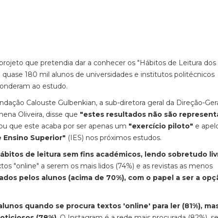
ojeto que pretendia dar a conhecer os "Hábitos de Leitura dos
quase 180 mil alunos de universidades e institutos politécnicos
ponderam ao estudo.
dação Calouste Gulbenkian, a sub-diretora geral da Direção-Ger
ena Oliveira, disse que
"estes resultados não são represent
icou que este acaba por ser apenas um
"exercício piloto"
e apel
 Ensino Superior"
(IES) nos próximos estudos.
ábitos de leitura sem fins académicos, lendo sobretudo liv
xtos "online" a serem os mais lidos (74%) e as revistas as menos
izados pelos alunos (acima de 70%), com o papel a ser a opç
alunos quando se procura textos 'online' para ler (81%), ma
oticiosos (78%)
. O Instagram é a rede mais procurada (82%), s