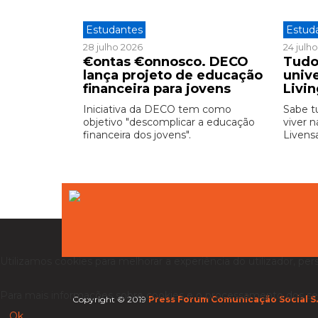
Estudantes
Estud
28 julho 2026
24 julh
€ontas €onnosco. DECO
Tudo
lança projeto de educação
unive
financeira para jovens
Livi
Iniciativa da DECO tem como
Sabe t
objetivo "descomplicar a educação
viver n
financeira dos jovens".
Livensa
Utilizamos cookies para melhorar a experiência do utilizador, per
Para mais informações sobre cookies e o processamento dos se
Copyright © 2019
Press Forum Comunicação Social S.
Ok