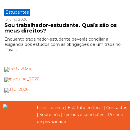
Estudantes
15 julho 2026
Sou trabalhador-estudante. Quais são os
meus direitos?
Enquanto trabalhador-estudante deverás conciliar a
exigência dos estudos com as obrigações de um trabalho.
Para ...
Pub
Pub
Pub
Ficha Técnica
|
Estatuto editorial
|
Contactos
|
Sobre nós
|
Termos e condições
|
Política
de privacidade