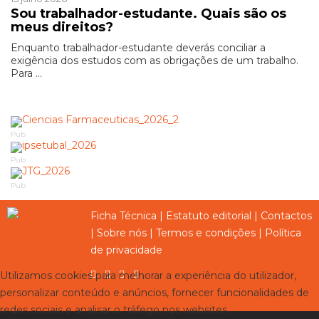
Sou trabalhador-estudante. Quais são os
meus direitos?
Enquanto trabalhador-estudante deverás conciliar a
exigência dos estudos com as obrigações de um trabalho.
Para ...
Pub
Pub
Pub
Ficha Técnica
|
Estatuto editorial
|
Contactos
|
Sobre nós
|
Termos e condições
|
Política
de privacidade
Utilizamos cookies para melhorar a experiência do utilizador,
personalizar conteúdo e anúncios, fornecer funcionalidades de
redes sociais e analisar o tráfego nos websites.