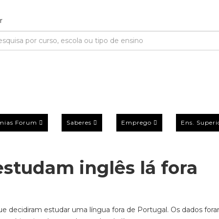
mias Forum
Saberes
Emprego
Ens. Superi
studam inglês lá fora
 decidiram estudar uma língua fora de Portugal. Os dados for