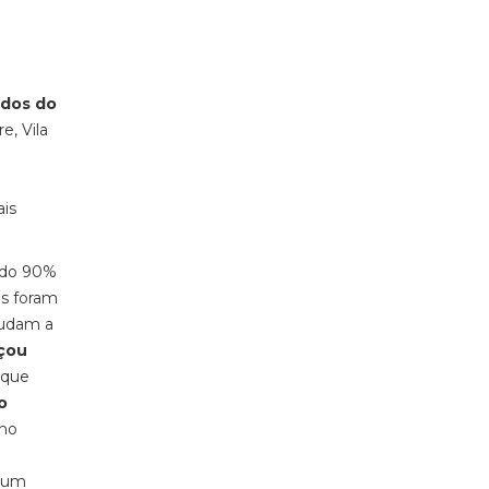
ndos do
e, Vila
ais
ando 90%
ês foram
judam a
nçou
 que
o
ano
e um