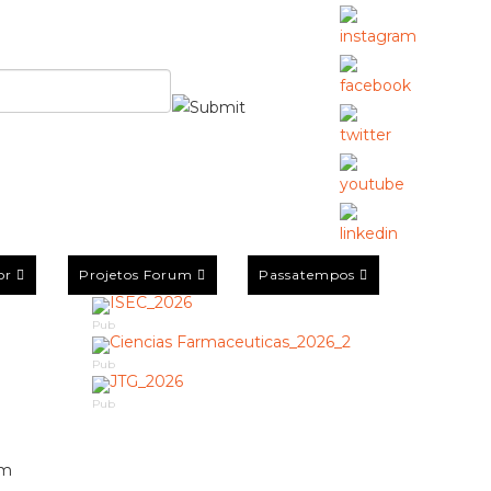
or
Projetos Forum
Passatempos
Pub
Pub
Pub
am