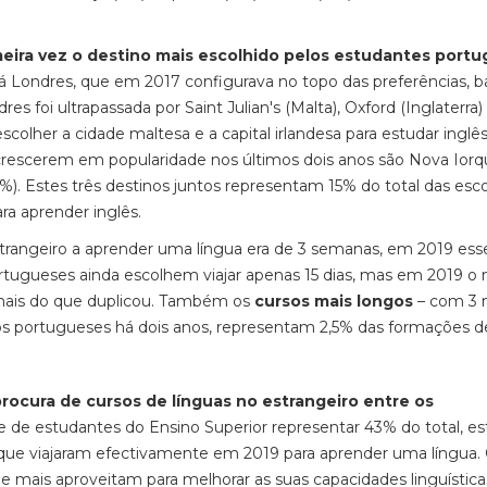
rimeira vez o destino mais escolhido pelos estudantes port
Já Londres, que em 2017 configurava no topo das preferências, b
dres foi ultrapassada por Saint Julian's (Malta), Oxford (Inglaterra)
escolher a cidade maltesa e a capital irlandesa para estudar inglê
a crescerem em popularidade nos últimos dois anos são Nova Ior
). Estes três destinos juntos representam 15% do total das esc
ra aprender inglês.
trangeiro a aprender uma língua era de 3 semanas, em 2019 ess
rtugueses ainda escolhem viajar apenas 15 dias, mas em 2019 o
 mais do que duplicou. Também os
cursos mais longos
– com 3 
os portugueses há dois anos, representam 2,5% das formações d
procura de cursos de línguas no estrangeiro entre os
se de estudantes do Ensino Superior representar 43% do total, es
 que viajaram efectivamente em 2019 para aprender uma língua.
e mais aproveitam para melhorar as suas capacidades linguística