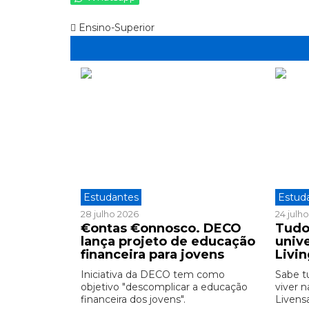
Ensino-Superior
Estudantes
Estud
28 julho 2026
24 julh
€ontas €onnosco. DECO
Tudo
lança projeto de educação
unive
financeira para jovens
Livi
Iniciativa da DECO tem como
Sabe t
objetivo "descomplicar a educação
viver n
financeira dos jovens".
Livensa