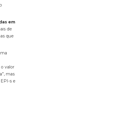
o
adas em
ais de
las que
 uma
 o valor
a”, mas
 EPI-s e