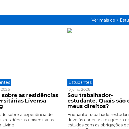
Ver mais de >
Estu
antes
Estudantes
o 2026
15 julho 2026
 sobre as residências
Sou trabalhador-
rsitárias Livensa
estudante. Quais são 
ng
meus direitos?
udo sobre a experiência de
Enquanto trabalhador-estudan
as residências universitárias
deverás conciliar a exigência d
 Living.
estudos com as obrigações d