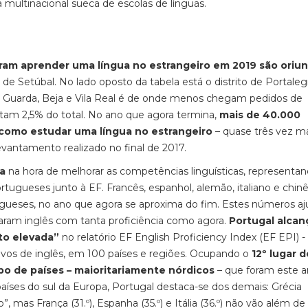
 multinacional sueca de escolas de línguas.
am aprender uma língua no estrangeiro em 2019 são oriu
 de Setúbal. No lado oposto da tabela está o distrito de Portalegr
e, Guarda, Beja e Vila Real é de onde menos chegam pedidos de
ntam 2,5% do total. No ano que agora termina,
mais de 40.000
como estudar uma língua no estrangeiro
– quase três vez m
evantamento realizado no final de 2017.
da
na hora de melhorar as competências linguísticas, represent
rtugueses junto à EF. Francês, espanhol, alemão, italiano e chin
ugueses, no ano que agora se aproxima do fim. Estes números a
aram inglês com tanta proficiência como agora.
Portugal alca
ito elevada”
no relatório EF English Proficiency Index (EF EPI) -
tivos de inglês, em 100 países e regiões. Ocupando o
12º lugar d
upo de países – maioritariamente nórdicos
– que foram este 
 países do sul da Europa, Portugal destaca-se dos demais: Grécia
o”, mas França (31.º), Espanha (35.º) e Itália (36.º) não vão além d