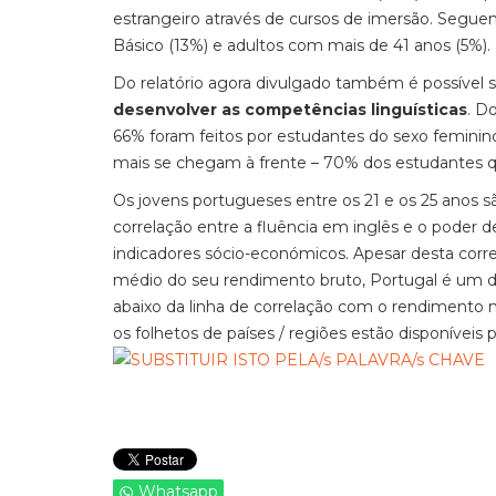
estrangeiro através de cursos de imersão. Seguem
Básico (13%) e adultos com mais de 41 anos (5%).
Do relatório agora divulgado também é possível 
desenvolver as competências linguísticas
. D
66% foram feitos por estudantes do sexo feminino
mais se chegam à frente – 70% dos estudantes q
Os jovens portugueses entre os 21 e os 25 anos 
correlação entre a fluência em inglês e o poder 
indicadores sócio-económicos. Apesar desta correl
médio do seu rendimento bruto, Portugal é um do
abaixo da linha de correlação com o rendimento mé
os folhetos de países / regiões estão disponíveis
Whatsapp