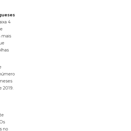
ugueses
aixa 4
 e
s mais
que
olhas
e
 número
meses
e 2019.
te
 Os
s no