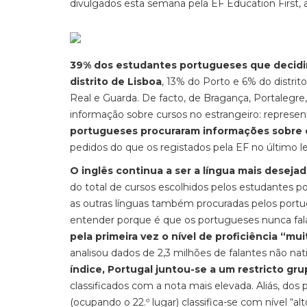
divulgados esta semana pela EF Education First, a
39% dos estudantes portugueses que decidir
distrito de Lisboa
, 13% do Porto e 6% do distrito
Real e Guarda. De facto, de Bragança, Portalegr
informação sobre cursos no estrangeiro: represe
portugueses procuraram informações sobre 
pedidos do que os registados pela EF no último l
O inglês continua a ser a língua mais deseja
do total de cursos escolhidos pelos estudantes po
as outras línguas também procuradas pelos port
entender porque é que os portugueses nunca fal
pela primeira vez o nível de proficiência “mu
analisou dados de 2,3 milhões de falantes não na
índice, Portugal juntou-se a um restricto gr
classificados com a nota mais elevada. Aliás, dos
(ocupando o 22.º lugar) classifica-se com nível “alt