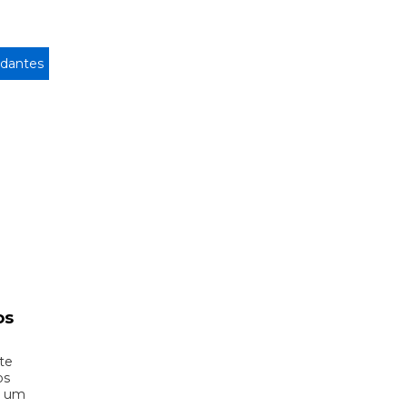
dantes
os
te
os
e um