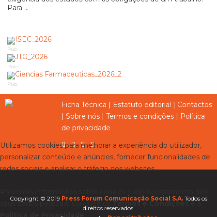
Para ...
Pub
Pub
Pub
Ficha Técnica
|
Estatuto editorial
|
Contactos
|
Sobre nós
|
Termos e condições
|
Política
de privacidade
Utilizamos cookies para melhorar a experiência do utilizador,
personalizar conteúdo e anúncios, fornecer funcionalidades de
redes sociais e analisar o tráfego nos websites.
Para mais informações sobre cookies e o processamento dos
Copyright © 2019
Press Forum Comunicação Social S.A.
Todos os
seus dados pessoais, consulte os
Termos e Condições
e a
direitos reservados.
Política de Privacidade
.