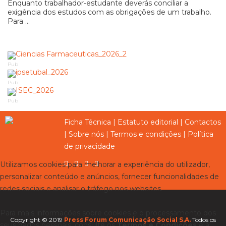
Enquanto trabalhador-estudante deverás conciliar a
exigência dos estudos com as obrigações de um trabalho.
Para ...
Pub
Pub
Pub
Ficha Técnica
|
Estatuto editorial
|
Contactos
|
Sobre nós
|
Termos e condições
|
Política
de privacidade
Utilizamos cookies para melhorar a experiência do utilizador,
personalizar conteúdo e anúncios, fornecer funcionalidades de
redes sociais e analisar o tráfego nos websites.
Para mais informações sobre cookies e o processamento dos
Copyright © 2019
Press Forum Comunicação Social S.A.
Todos os
seus dados pessoais, consulte os
Termos e Condições
e a