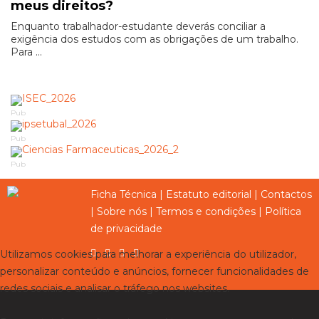
meus direitos?
Enquanto trabalhador-estudante deverás conciliar a
exigência dos estudos com as obrigações de um trabalho.
Para ...
Pub
Pub
Pub
Ficha Técnica
|
Estatuto editorial
|
Contactos
|
Sobre nós
|
Termos e condições
|
Política
de privacidade
Utilizamos cookies para melhorar a experiência do utilizador,
personalizar conteúdo e anúncios, fornecer funcionalidades de
redes sociais e analisar o tráfego nos websites.