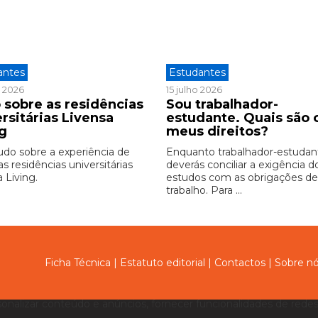
antes
Estudantes
o 2026
15 julho 2026
 sobre as residências
Sou trabalhador-
rsitárias Livensa
estudante. Quais são 
ng
meus direitos?
udo sobre a experiência de
Enquanto trabalhador-estudan
as residências universitárias
deverás conciliar a exigência d
 Living.
estudos com as obrigações d
trabalho. Para ...
Ficha Técnica
|
Estatuto editorial
|
Contactos
|
Sobre n
sonalizar conteúdo e anúncios, fornecer funcionalidades de redes 