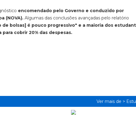
gnóstico
encomendado pelo Governo e conduzido por
boa (NOVA).
Algumas das conclusões avançadas pelo relatório
o de bolsas] é pouco progressivo" e
a maioria dos estudan
a para cobrir 20% das despesas.
Ver mais de >
Estu