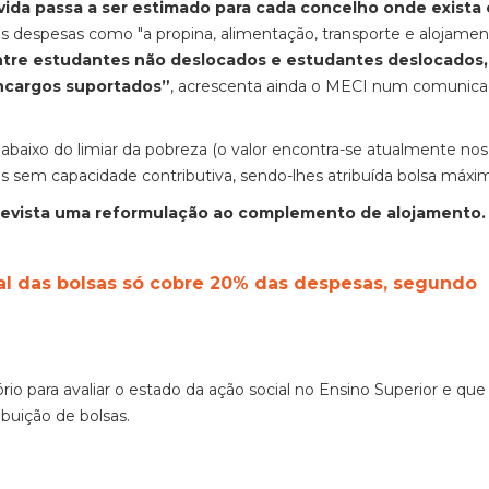
 vida passa a ser estimado para cada concelho onde exista 
as despesas como "a propina, alimentação, transporte e alojamen
entre estudantes não deslocados e estudantes deslocados,
encargos suportados”
, acrescenta ainda o MECI num comunic
baixo do limiar da pobreza (o valor encontra-se atualmente nos
os sem capacidade contributiva, sendo-lhes atribuída bolsa máxi
evista uma reformulação ao complemento de alojamento.
real das bolsas só cobre 20% das despesas, segundo
o para avaliar o estado da ação social no Ensino Superior e que 
buição de bolsas.