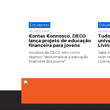
Estudantes
Estud
28 julho 2026
24 julh
€ontas €onnosco. DECO
Tudo
lança projeto de educação
unive
financeira para jovens
Livi
Iniciativa da DECO tem como
Sabe t
objetivo "descomplicar a educação
viver n
financeira dos jovens".
Livensa
Utilizamos cookies para melhorar a experiência do utilizador, per