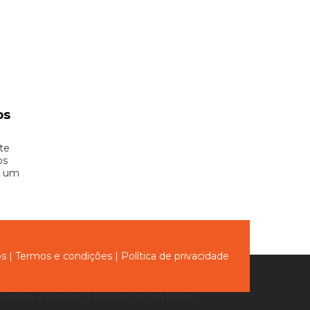
os
te
os
e um
ós
|
Termos e condições
|
Política de privacidade
sociais e analisar o tráfego nos websites.