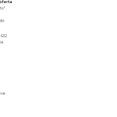
oferta
to".
ado
 632
ma.
vai