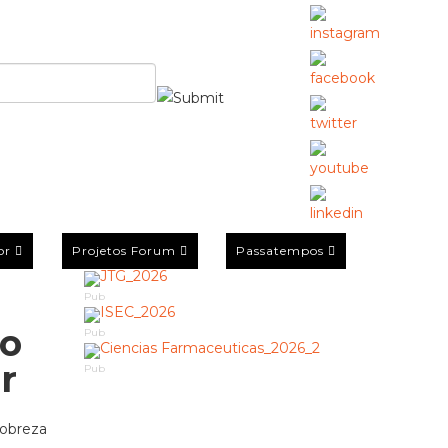
or
Projetos Forum
Passatempos
Pub
ão
Pub
r
Pub
pobreza