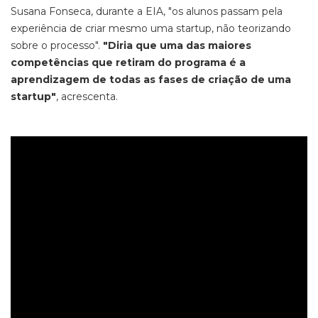
Susana Fonseca, durante a EIA, "os alunos passam pela
experiência de criar mesmo uma startup, não teorizando
sobre o processo".
"Diria que uma das maiores
competências que retiram do programa é a
aprendizagem de todas as fases de criação de uma
startup"
, acrescenta.